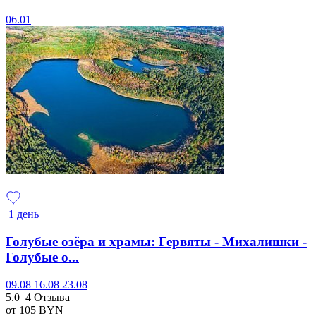
06.01
1 день
Голубые озёра и храмы: Гервяты - Михалишки -
Голубые о...
09.08
16.08
23.08
5.0
4 Отзыва
от 105
BYN