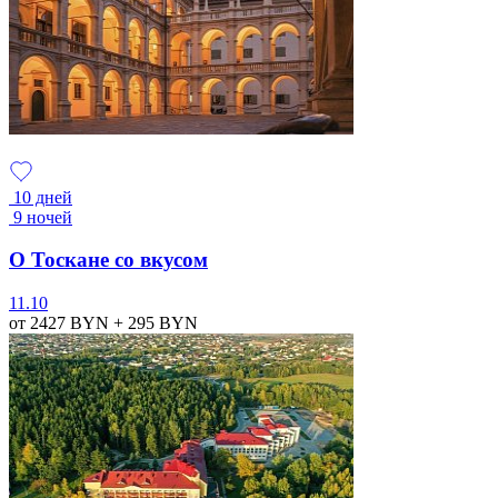
10 дней
9 ночей
О Тоскане со вкусом
11.10
от 2427
BYN
+ 295
BYN