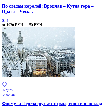
По следам королей: Вроцлав – Кутна гора –
Прага – Ческ...
02.11
от 1030
BYN
+ 150
BYN
6 дней
5 ночей
Формула Перезагрузки: термы, вино и шоколад