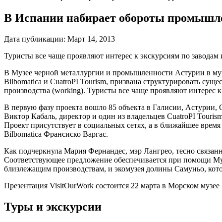
В Испании набирает обороты промышл
Дата публикации:
Март 14, 2013
Туристы все чаще проявляют интерес к экскурсиям по заводам 
В Музее черной металлургии и промышленности Астурии в мун
Bilbomatica и CuatroPI Tourism, призвана структурировать сущ
производства (working). Туристы все чаще проявляют интерес к
В первую фазу проекта вошло 85 объекта в Галисии, Астурии, С
Виктор Кабаль, директор и один из владельцев CuatroPI Touri
Проект присутствует в социальных сетях, а в ближайшее время
Bilbomatica Франсиско Варгас.
Как подчеркнула Мария Фернандес, мэр Лангрео, тесно связан
Соответствующее предложение обеспечивается при помощи Му
близлежащим производствам, и экомузея долины Самуньо, кото
Презентация VisitOurWork состоится 22 марта в Морском музее
Туры и экскурсии