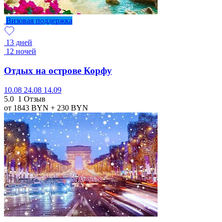
Визовая поддержка
13 дней
12 ночей
Отдых на острове Корфу
10.08
24.08
14.09
5.0
1 Отзыв
от 1843
BYN
+ 230
BYN