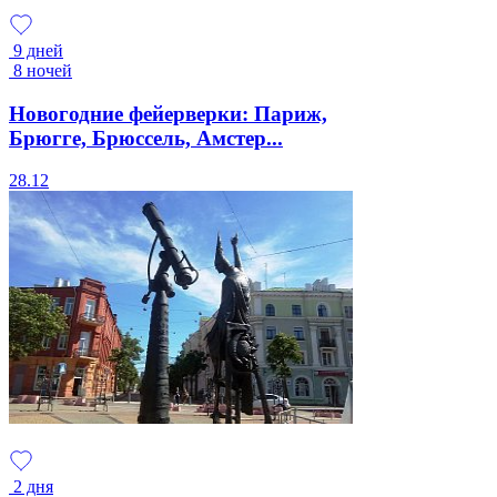
9 дней
8 ночей
Новогодние фейерверки: Париж,
Брюгге, Брюссель, Амстер...
28.12
2 дня