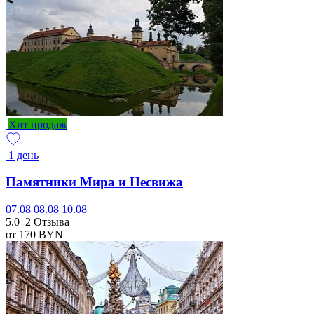
Хит продаж
1 день
Памятники Мира и Несвижа
07.08
08.08
10.08
5.0
2 Отзыва
от 170
BYN