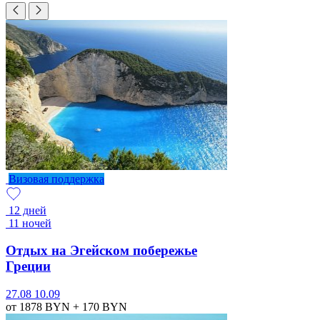
Визовая поддержка
12 дней
11 ночей
Отдых на Эгейском побережье
Греции
27.08
10.09
от 1878
BYN
+ 170
BYN