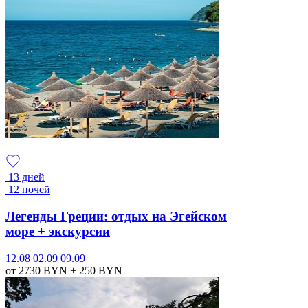
13 дней
12 ночей
Легенды Греции: отдых на Эгейском
море + экскурсии
12.08
02.09
09.09
от 2730
BYN
+ 250
BYN