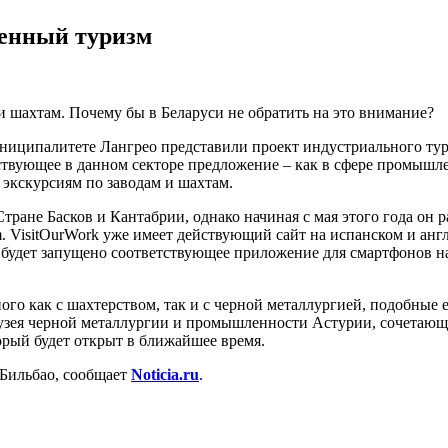
енный туризм
и шахтам. Почему бы в Беларуси не обратить на это внимание?
иципалитете Лангрео представили проект индустриального тур
ествующее в данном секторе предложение – как в сфере промышле
 экскурсиям по заводам и шахтам.
тране Басков и Кантабрии, однако начиная с мая этого года он 
sm. VisitOurWork уже имеет действующий сайт на испанском и а
 будет запущено соответствующее приложение для смартфонов на 
ного как с шахтерством, так и с черной металлургией, подобны
зея черной металлургии и промышленности Астурии, сочетающе
рый будет открыт в ближайшее время.
 Бильбао, сообщает
Noticia.ru
.