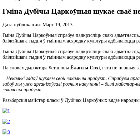
Гміна Дубічы Царкоўныя шукае сваё не
Дата публикации:
Март 19, 2013
Гміна Дубічы Царкоўныя спрабуе падкрэсліць сваю адметнасць, 
бліжэйшага тыдня ў гмінным асяродку культуры адбываюцца ра
Гміна Дубічы Царкоўныя спрабуе падкрэсліць сваю адметнасць, 
бліжэйшага тыдня ў гмінным асяродку культуры адбываюцца ра
Па словах дырэктара ўстановы
Ёланты Сохі
, гэта не першыя з
– Некалькі гадоў шукаем свой лакальны прадукт. Спрабуем арган
гадоў мы ужо арганізоўвалі розныя навучанні – былі майстар-к
лакальны прадукт.
Разьбярскія майстар-класы ў Дубічах Царкоўных вядзе народн