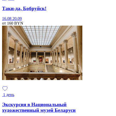
Таки-да, Бобруйск!
16.08
20.09
от 160
BYN
1 день
Экскурсия в Национальный
художественный музей Беларуси