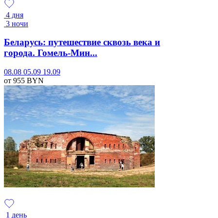
4 дня
3 ночи
Беларусь: путешествие сквозь века и
города. Гомель-Мин...
08.08
05.09
19.09
от 955
BYN
1 день