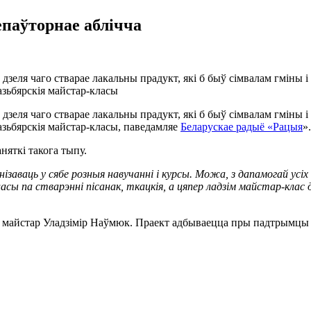
паўторнае аблічча
дзеля чаго стварае лакальны прадукт, які б быў сімвалам гміны 
зьбярскія майстар-класы
дзеля чаго стварае лакальны прадукт, які б быў сімвалам гміны 
зьбярскія майстар-класы, паведамляе
Беларускае радыё «Рацыя
».
аняткі такога тыпу.
ізаваць у сябе розныя навучанні і курсы. Можа, з дапамогай усі
ласы па стварэнні пісанак, ткацкія, а цяпер ладзім майстар-клас
ы майстар Уладзімір Наўмюк. Праект адбываецца пры падтрымцы