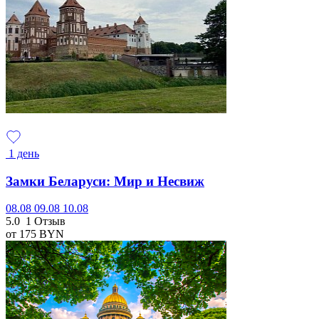
1 день
Замки Беларуси: Мир и Несвиж
08.08
09.08
10.08
5.0
1 Отзыв
от 175
BYN