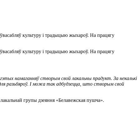
і ўвасабляў культуру і традыцыю жыхароў. На працягу
і ўвасабляў культуру і традыцыю жыхароў. На працягу
х гэтых намаганняў створым свой лакальны прадукт. За некалькі
 для разьбяроў. І можа так адбудзецца, што створым свой
 лакальнай групы дзеяння «Белавежская пушча».