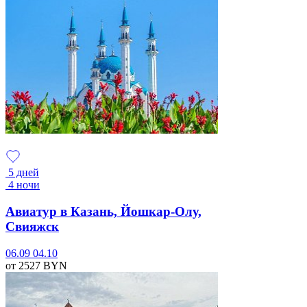
5 дней
4 ночи
Авиатур в Казань, Йошкар-Олу,
Свияжск
06.09
04.10
от 2527
BYN