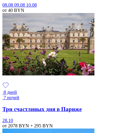
08.08
09.08
10.08
от 40
BYN
8 дней
7 ночей
Три счастливых дня в Париже
28.10
от 2078
BYN
+ 295
BYN