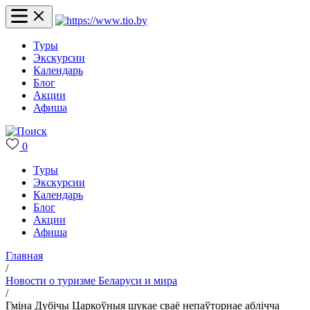
Туры
Экскурсии
Календарь
Блог
Акции
Афиша
0
Туры
Экскурсии
Календарь
Блог
Акции
Афиша
Главная
/
Новости о туризме Беларуси и мира
/
Гміна Дубічы Царкоўныя шукае сваё непаўторнае аблічча