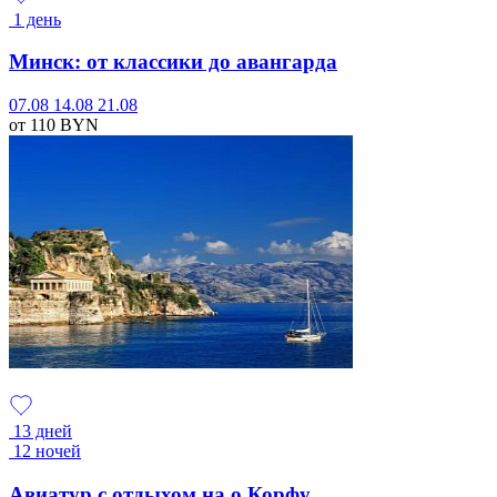
1 день
Минск: от классики до авангарда
07.08
14.08
21.08
от 110
BYN
13 дней
12 ночей
Авиатур с отдыхом на о.Корфу