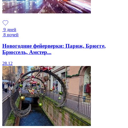
9 дней
8 ночей
Новогодние фейерверки: Париж, Брюгге,
Брюссель, Амстер...
28.12