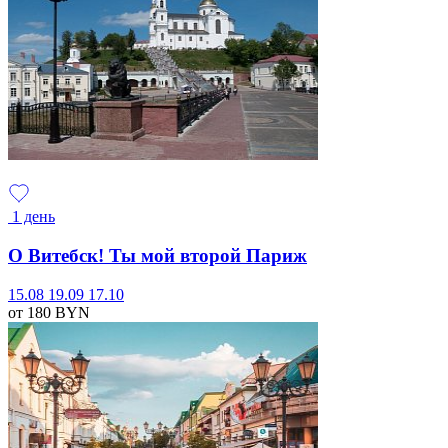
1 день
О Витебск! Ты мой второй Париж
15.08
19.09
17.10
от 180
BYN