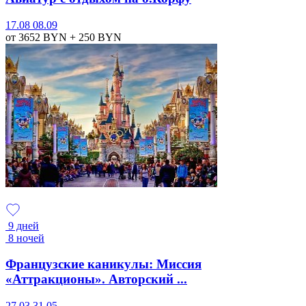
17.08
08.09
от 3652
BYN
+ 250
BYN
9 дней
8 ночей
Французские каникулы: Миссия
«Аттракционы». Авторский ...
27.03
31.05