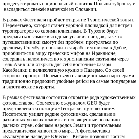
продегустировать национальный напиток Польши зубровку и
насладиться свежей выпечкой из Словакии.
В рамках Фестиваля пройдет открытие Туристической зоны в
Шереметьево, которая станет удобной площадкой для встреч
туроператоров со своими клиентами. В Турзоне будут
предлагаться самые выгодные условия поездок, так что
путешественники смогут без проблем прогуляться по
древнему Стамбулу, насладиться арабским шиком в Дубае,
приобщиться к миру греческих мифов на Ираклионе,
совершить паломничество к христианским святыням через
Тель-Авив или открыть для себя восточные базары
Касабланки и великолепную кухню в Палермо. Со своей
стороны аэропорт Шереметьево с авиационными партнерами
традиционно предложит удобные рейсы на самые популярные
и экзотические курорты.
В рамках фестиваля состоится открытие ряда художественных
фотовыставок. Совместно с журналом GEO будет
представлена экспозиция «География путешествий».
Посетители увидят редкие фотоснимки, сделанные в
различных уголках планеты и посвященные познанию
далеких стран, обычаям народов Земли и трогательным
представителям животного мира. А фотовыставка
«Культурное наследие Юнеско – Китай» позволит гостям