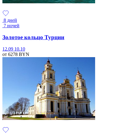
8 дней
7 ночей
Золотое кольцо Турции
12.09
10.10
от 6278
BYN