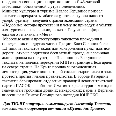
продолжат свои акции на протяжении всей 48-часовой
забастовки, объявленной с утра понедельника.
Министр культуры и туризма Павлос Геруланос призвал
таксистов прекратить забастовку, поскольку она наносит
ущерб туризму – ведущей отрасли экономики страны.
«Подобные методы протеста ни к чему не приведут, а убытки
для туризма очень велики», – сказал Геруланос в эфире
частного телеканала «Мега».
Массовые акции протестующих таксистов проходили в
понедельник и в других частях Греции. Близ Салоник более
1,3 тысячи таксистов захватили контрольный пункт платной
дороги, открыв водителям бесплатный проезд, аналогичная
акция прошла на полуострове Пелопоннес. Бастующие
таксисты на полчаса перекрыли КПП на границе с Болгарией
на севере страны. На Крите прошла многочисленная
демонстрация, участники которой сожгли старое такси в знак
протеста против планов правительства. В городе Катерини
таксисты блокировали отделение правящей левоцентристской
партии ПАСОК, а в области Иматия закрыли туристам вход в
знаменитые гробницы древних македонских царей в Вергине,
внесенные в Список Всемирного наследия ЮНЕСКО.
Для
TIO.
BY ситуацию комментирует Александр Толстик,
заместитель директора компании «Музенидис Тревел»: