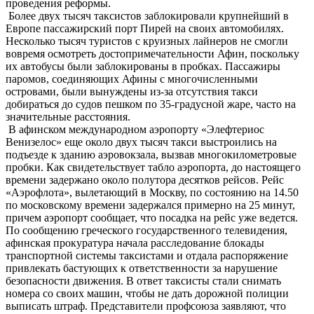
проведения реформы.
Более двух тысяч таксистов заблокировали крупнейший в
Европе пассажирский порт Пирей на своих автомобилях.
Несколько тысяч туристов с круизных лайнеров не смогли
вовремя осмотреть достопримечательности Афин, поскольку
их автобусы были заблокированы в пробках. Пассажиры
паромов, соединяющих Афины с многочисленными
островами, были вынуждены из-за отсутствия такси
добираться до судов пешком по 35-градусной жаре, часто на
значительные расстояния.
В афинском международном аэропорту «Элефтериос
Венизелос» еще около двух тысяч такси выстроились на
подъезде к зданию аэровокзала, вызвав многокилометровые
пробки. Как свидетельствует табло аэропорта, до настоящего
времени задержано около полутора десятков рейсов. Рейс
«Аэрофлота», вылетающий в Москву, по состоянию на 14.50
по московскому времени задержался примерно на 25 минут,
причем аэропорт сообщает, что посадка на рейс уже ведется.
По сообщению греческого государственного телевидения,
афинская прокуратура начала расследование блокады
транспортной системы таксистами и отдала распоряжение
привлекать бастующих к ответственности за нарушение
безопасности движения. В ответ таксисты стали снимать
номера со своих машин, чтобы не дать дорожной полиции
выписать штраф. Представители профсоюза заявляют, что