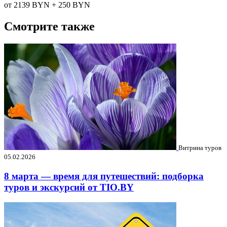
от 2139
BYN
+ 250
BYN
Смотрите также
Витрина туров
05.02.2026
8 марта — время для путешествий: подборка
туров и экскурсий от TIO.BY