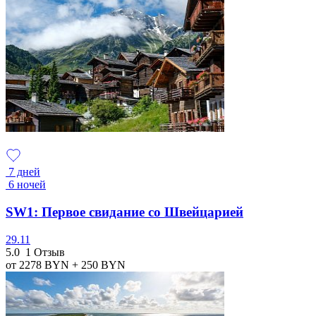
7 дней
6 ночей
SW1: Первое свидание со Швейцарией
29.11
5.0
1 Отзыв
от 2278
BYN
+ 250
BYN