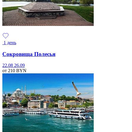
1 день
Сокровища Полесья
22.08
26.09
от 210
BYN