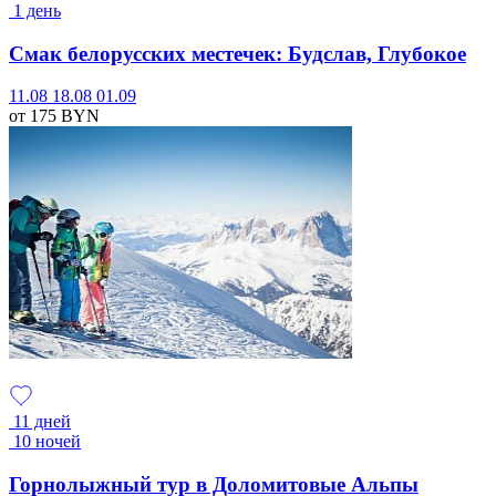
1 день
Смак белорусских местечек: Будслав, Глубокое
11.08
18.08
01.09
от 175
BYN
11 дней
10 ночей
Горнолыжный тур в Доломитовые Альпы