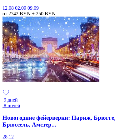
12.08
02.09
09.09
от 2742
BYN
+ 250
BYN
9 дней
8 ночей
Новогодние фейерверки: Париж, Брюгге,
Брюссель, Амстер...
28.12