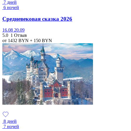
7 дней
6 ночей
Средневековая сказка 2026
16.08
20.09
5.0
1 Отзыв
от 1432
BYN
+ 150
BYN
8 дней
7 ночей