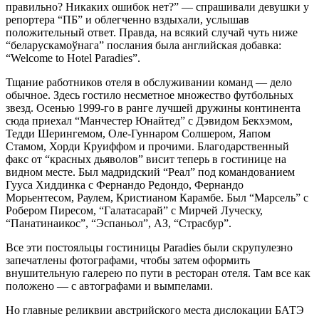
правильно? Никаких ошибок нет?” — спрашивали девушки у
репортера “ПБ” и облегченно вздыхали, услышав
положительный ответ. Правда, на всякий случай чуть ниже
“беларускамоўнага” послания была английская добавка:
“Welcome to Hotel Paradies”.
Тщание работников отеля в обслуживании команд — дело
обычное. Здесь гостило несметное множество футбольных
звезд. Осенью 1999-го в ранге лучшей дружины континента
сюда приехал “Манчестер Юнайтед” с Дэвидом Бекхэмом,
Тедди Шерингемом, Оле-Гуннаром Солшером, Яапом
Стамом, Хорди Круиффом и прочими. Благодарственный
факс от “красных дьяволов” висит теперь в гостинице на
видном месте. Был мадридский “Реал” под командованием
Гууса Хиддинка с Фернандо Редондо, Фернандо
Морьентесом, Раулем, Кристианом Карамбе. Был “Марсель” с
Робером Пиресом, “Галатасарай” с Мирчей Луческу,
“Панатинаикос”, “Эспаньол”, АЗ, “Страсбур”.
Все эти постояльцы гостиницы Paradies были скрупулезно
запечатлены фотографами, чтобы затем оформить
внушительную галерею по пути в ресторан отеля. Там все как
положено — с автографами и вымпелами.
Но главные реликвии австрийского места дислокации БАТЭ