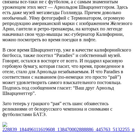
связаны все-таки не с футболом, а с самым знаменитым
уроженцем этих мест — Арнольдом Шварценеггером. Здесь
есть даже музей мегазвезды Голливуда. Причем довольно
необычный. Уйму фотографий с Терминатором, огромную
репродукцию американской марки с изображением Железного
Арни, гантели и ретро-тренажеры, на которых по легенде
накачивал свои чудо-мышцы экс-губернатор Калифорнии,
можно посмотреть во время поездки в лифте.
В свое время Шварценеггер, уже в качестве калифорнийского
бигбосса, также посетил “Paradies” и собственный музей.
Говорят, остался в восторге от всего. И подарил красивую
гербовую бумагу, которая гласит, что время, проведенное в
отеле, стало для Арнольда незабываемым. И что Paradies в
соответствии с названием (по-немецки это просто “рай”)
может удовлетворить самого взыскательного постояльца.
Подпись под сообщением гласит: “Ваш друг Арнольд
Шварценеггер”.
Зато теперь у грацкого “рая” есть шанс обзавестись
реликвиями от белорусского чемпиона и снимками с
футболистами БАТЭ.