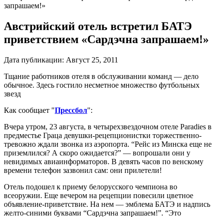
запрашаем!»
Австрийский отель встретил БАТЭ
приветствием «Сардэчна запрашаем!»
Дата публикации:
Август 25, 2011
Тщание работников отеля в обслуживании команд — дело
обычное. Здесь гостило несметное множество футбольных
звезд
Как сообщает "
Прессбол
":
Вчера утром, 23 августа, в четырехзвездочном отеле Paradies в
предместье Граца девушки-рецепционистки торжественно-
тревожно ждали звонка из аэропорта. “Рейс из Минска еще не
приземлился? А скоро ожидается?” — вопрошали они у
невидимых авиаинформаторов. В девять часов по венскому
времени телефон зазвонил сам: они прилетели!
Отель подошел к приему белорусского чемпиона во
всеоружии. Еще вечером на рецепции повесили цветное
объявление-приветствие. На нем — эмблема БАТЭ и надпись
желто-синими буквами “Сардэчна запрашаем!”. “Это