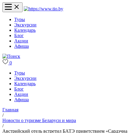
Туры
Экскурсии
Календарь
Блог
Акции
Афиша
0
Туры
Экскурсии
Календарь
Блог
Акции
Афиша
Главная
/
Новости о туризме Беларуси и мира
/
Австрийский отель встретил БАТЭ приветствием «Сардэчна