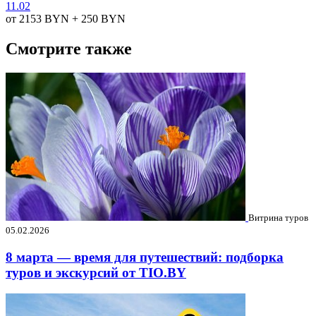
11.02
от 2153
BYN
+ 250
BYN
Смотрите также
Витрина туров
05.02.2026
8 марта — время для путешествий: подборка
туров и экскурсий от TIO.BY