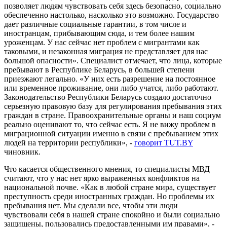
позволяет людям чувствовать себя здесь безопасно, социально
обеспеченно настолько, насколько это возможно. Государство
дает различные социальные гарантии, в том числе и
иностранцам, прибывающим сюда, и тем более нашим
уроженцам. У нас сейчас нет проблем с мигрантами как
таковыми, и незаконная миграция не представляет для нас
большой опасности». Специалист отмечает, что
лица, которые
пребывают в Республике Беларусь, в большей степени
приезжают легально. «У них есть разрешение на постоянное
или временное проживание, они либо учатся, либо работают.
Законодательство Республики Беларусь создало достаточно
серьезную правовую базу для регулирования пребывания этих
граждан в стране. Правоохранительные органы и наш социум
реально оценивают то, что сейчас есть. Я не вижу проблем в
миграционной ситуации именно в связи с пребыванием этих
людей на территории республики», -
говорит TUT.BY
чиновник.
Что касается общественного мнения, то специалисты МВД
считают, что у нас нет ярко выраженных конфликтов на
национальной почве. «Как в любой стране мира, существует
преступность среди иностранных граждан. Но проблемы их
пребывания нет. Мы сделали все, чтобы эти люди
чувствовали себя в нашей стране спокойно и были социально
защищены, пользовались предоставленными им правами», -