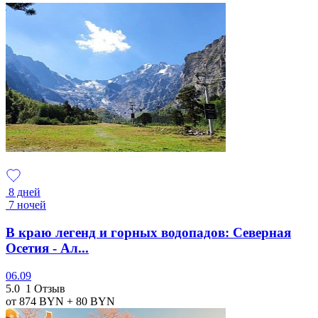
8 дней
7 ночей
В краю легенд и горных водопадов: Северная
Осетия - Ал...
06.09
5.0
1 Отзыв
от 874
BYN
+ 80
BYN