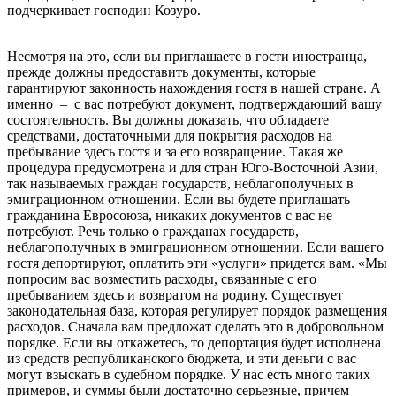
подчеркивает господин Козуро.
Несмотря на это, если вы приглашаете в гости иностранца,
прежде должны предоставить документы, которые
гарантируют законность нахождения гостя в нашей стране. А
именно – с вас потребуют документ, подтверждающий вашу
состоятельность. Вы должны доказать, что обладаете
средствами, достаточными для покрытия расходов на
пребывание здесь гостя и за его возвращение. Такая же
процедура предусмотрена и для стран Юго-Восточной Азии,
так называемых граждан государств, неблагополучных в
эмиграционном отношении. Если вы будете приглашать
гражданина Евросоюза, никаких документов с вас не
потребуют. Речь только о гражданах государств,
неблагополучных в эмиграционном отношении. Если вашего
гостя депортируют, оплатить эти «услуги» придется вам. «Мы
попросим вас возместить расходы, связанные с его
пребыванием здесь и возвратом на родину. Существует
законодательная база, которая регулирует порядок размещения
расходов. Сначала вам предложат сделать это в добровольном
порядке. Если вы откажетесь, то депортация будет исполнена
из средств республиканского бюджета, и эти деньги с вас
могут взыскать в судебном порядке. У нас есть много таких
примеров, и суммы были достаточно серьезные, причем