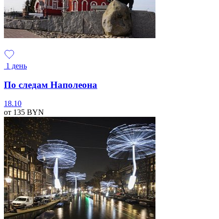
1 день
По следам Наполеона
18.10
от 135
BYN