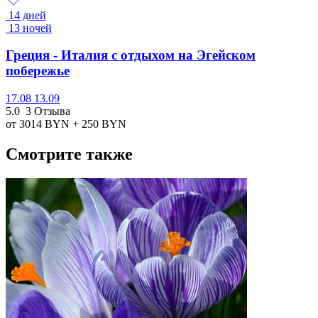
14 дней
13 ночей
Греция - Италия с отдыхом на Эгейском
побережье
17.08
13.09
5.0
3 Отзыва
от 3014
BYN
+ 250
BYN
Смотрите также