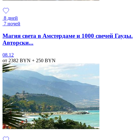
8 дней
7 ночей
Магия света в Амстердаме и 1000 свечей Гауды.
Авторски...
08.12
от 2382
BYN
+ 250
BYN