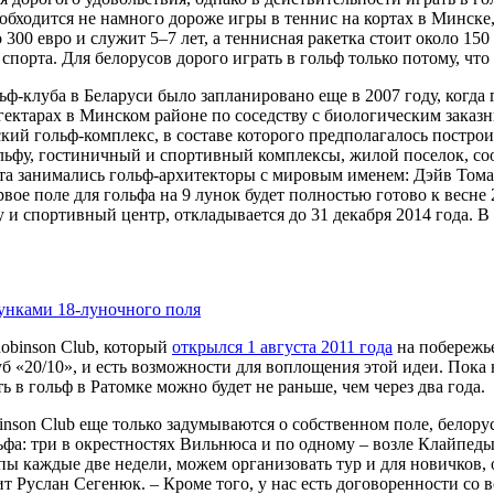
ф обходится не намного дороже игры в теннис на кортах в Минске
 300 евро и служит 5–7 лет, а теннисная ракетка стоит около 150
спорта. Для белорусов дорого играть в гольф только потому, что
ьф-клуба в Беларуси было запланировано еще в 2007 году, когда
 гектарах в Минском районе по соседству с биологическим заказ
кий гольф-комплекс, в составе которого предполагалось постро
ольфу, гостиничный и спортивный комплексы, жилой поселок, 
та занимались гольф-архитекторы с мировым именем: Дэйв Тома
вое поле для гольфа на 9 лунок будет полностью готово к весне 
 и спортивный центр, откладывается до 31 декабря 2014 года.
obinson Club, который
открылся 1 августа 2011 года
на побережье
б «20/10», и есть возможности для воплощения этой идеи. Пока 
 в гольф в Ратомке можно будет не раньше, чем через два года.
obinson Club еще только задумываются о собственном поле, белор
льфа: три в окрестностях Вильнюса и по одному – возле Клайпед
пы каждые две недели, можем организовать тур и для новичков,
ит Руслан Сегенюк. – Кроме того, у нас есть договоренности со