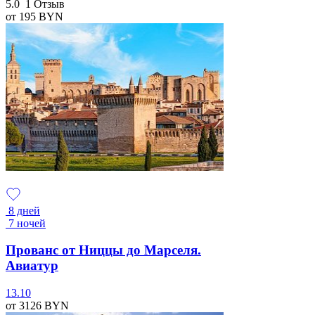
5.0
1 Отзыв
от 195
BYN
8 дней
7 ночей
Прованс от Ниццы до Марселя.
Авиатур
13.10
от 3126
BYN