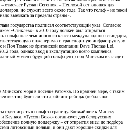
, – отмечает Руслан Сегенюк. – Неплохой сет клюшек для
 долларов, но служит всего около года. Так что гольф – не такой
 надо выезжать за пределы страны».
 глава государства подписал соответствующий указ. Согласно
ником «Стиклево» в 2010 году должен был открыться
ить гольф-поле чемпионского класса международного стандарта,
соответствующую инженерную и транспортную инфраструктуру.
с и Пол Томас из британской компании Dave Thomas Ltd.
2012 года, однако ввод в эксплуатацию всего комплекса,
 В данный момент будущий гольф-центр под Минском выглядит
 Минского моря в поселке Ратомка. По крайней мере, с таким
неизвестно, будет ли это драйвинг рейндж (небольшое
усы ездят играть в гольф за границу. Ближайшие к Минску
ы и Каунаса. «Туссон Вояж» организует для белорусских
 обеспечив полную поддержку – от открытия визы до подбора
 всеми литовскими полями, и они дают хорошие скидки для