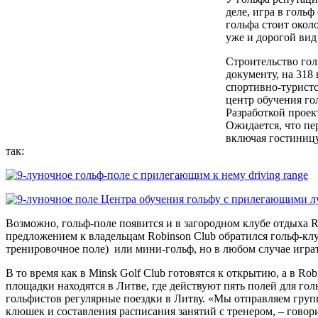
деле, игра в голь
гольфа стоит около
уже и дорогой вид 
Строительство гол
документу, на 318
спортивно-туристс
центр обучения г
Разработкой проек
Ожидается, что пер
включая гостиницу
так:
Возможно, гольф-поле появится и в загородном клубе отдыха R
предложением к владельцам Robinson Club обратился гольф-клу
тренировочное поле) или мини-гольф, но в любом случае играть
В то время как в Minsk Golf Club готовятся к открытию, а в R
площадки находятся в Литве, где действуют пять полей для го
гольфистов регулярные поездки в Литву. «Мы отправляем груп
клюшек и составления расписания занятий с тренером, – говор