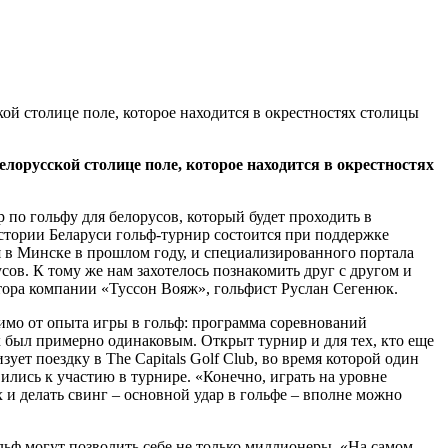
ой столице поле, которое находится в окрестностях столицы
лорусской столице поле, которое находится в окрестностях
 по гольфу для белорусов, который будет проходить в
истории Беларуси гольф-турнир состоится при поддержке
 в Минске в прошлом году, и специализированного портала
сов. К тому же нам захотелось познакомить друг с другом и
ктора компании «Туссон Вояж», гольфист Руслан Сегенюк.
имо от опыта игры в гольф: программа соревнований
 был примерно одинаковым. Открыт турнир и для тех, кто еще
зует поездку в The Capitals Golf Club, во время которой один
ились к участию в турнире. «Конечно, играть на уровне
 и делать свинг – основной удар в гольфе – вполне можно
ольф могут позволить себе не только миллионеры. «На самом