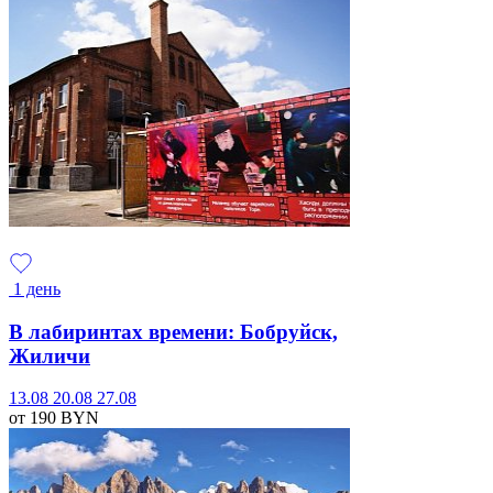
1 день
В лабиринтах времени: Бобруйск,
Жиличи
13.08
20.08
27.08
от 190
BYN