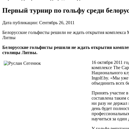
Первый турнир по гольфу среди белорус
Дата публикации:
Сентябрь 26, 2011
Белорусские гольфисты решили не ждать открытия комплекса Mi
Литвы
Белорусские гольфисты решили не ждать открытия комплекс
столицы Литвы.
16 октября 2011 г
комплексе The Cap
Национального клу
Ingolf.by. «Мы уж
объединить всех б
Принять участие в
составлена таким 
ни разу не держал 
день будет полнос
профессиональных 
научиться за один
У гольфа репутаци