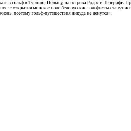
ать в гольф в Турцию, Польшу, на острова Родос и Тенерифе. П
д после открытия минское поле белорусские гольфисты станут исп
 жизнь, поэтому гольф-путешествия никуда не денутся».