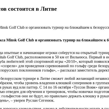
ов состоится в Литве
nsk Golf Club и организовать турнир на ближайшем к белорусск
а Minsk Golf Club и организовать турнир на ближайшем к бе
ода опытные и начинающие игроки соберутся на открытый турнир
itals Golf Club, расположенном в 50 км от Вильнюса. Первый в 
ба любителей этой спортивной игры «20/10», который появился
е «созрели» для проведения соревнований по гольфу среди белору
елорусских поклонников гольфа», – рассказал заместитель дире
 белорусском турнире в Литве сможет любой желающий независ
образом, чтобы уровень владения клюшкой соперников в группах
в руках вуд или паттер. С 14 по 16 октября «Туссон Вояж» органи
тью отведен для обучения и тренировок, чтобы новички подготов
гольфистов они не будут, но правильно держать клюшку в руках
 день», – уверен Руслан Сегенюк.
я дорогого удовольствия, однако в действительности играть в г