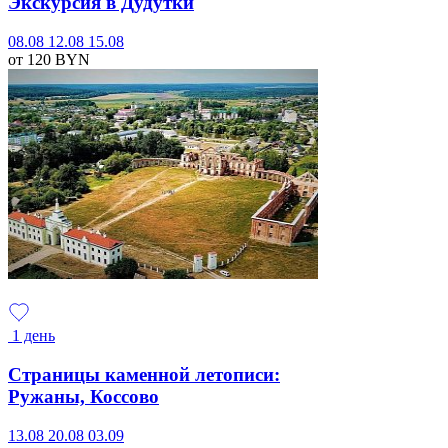
Экскурсия в Дудутки
08.08
12.08
15.08
от 120
BYN
1 день
Страницы каменной летописи:
Ружаны, Коссово
13.08
20.08
03.09