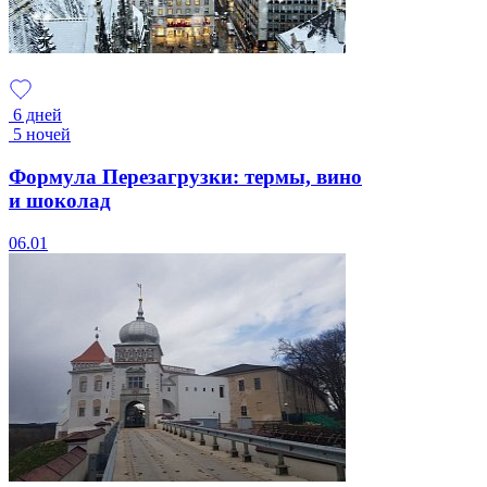
6 дней
5 ночей
Формула Перезагрузки: термы, вино
и шоколад
06.01