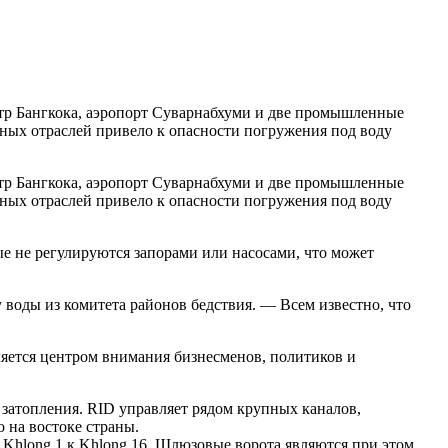
ентр Бангкока, аэропорт Суварнабхуми и две промышленные
ных отраслей привело к опасности погружения под воду
ентр Бангкока, аэропорт Суварнабхуми и две промышленные
ных отраслей привело к опасности погружения под воду
ые не регулируются запорами или насосами, что может
у воды из комитета районов бедствия. — Всем известно, что
ляется центром внимания бизнесменов, политиков и
затопления. RID управляет рядом крупных каналов,
 на востоке страны.
т Khlong 1 к Khlong 16. Шлюзовые ворота являются при этом