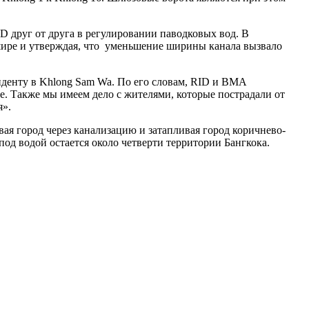
 друг от друга в регулировании паводковых вод. В
 шире и утверждая, что уменьшение ширины канала вызвало
денту в Khlong Sam Wa. По его словам, RID и BMA
те. Также мы имеем дело с жителями, которые пострадали от
я».
вая город через канализацию и затапливая город коричнево-
од водой остается около четверти территории Бангкока.