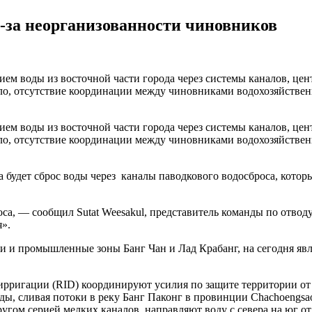
з-за неорганизованности чиновников
нием воды из восточной части города через системы каналов, ц
ло, отсутствие координации между чиновниками водохозяйствен
нием воды из восточной части города через системы каналов, ц
ло, отсутствие координации между чиновниками водохозяйствен
 будет сброс воды через каналы паводкового водосброса, котор
оса, — сообщил Sutat Weesakul, представитель команды по отвод
я».
ми и промышленные зоны Банг Чан и Лад Крабанг, на сегодня яв
рригации (RID) координируют усилия по защите территории от 
оды, сливая потоки в реку Банг Паконг в провинции Chachoengsao
ругом серией мелких каналов, направляют воду с севера на юг о