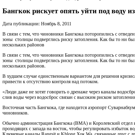
Бангкок рискует опять уйти под воду и
Дата публикации:
Ноябрь 8, 2011
В связи с тем, что чиновники Бангкока поторопились с отведе
зоны столицы подверглись риску затопления. Как бы то ни бы
нескольких районов
В связи с тем, что чиновники Бангкока поторопились с отведе
зоны столицы подверглись риску затопления. Как бы то ни бы
нескольких районов.
В худшем случае единственным вариантом для решения кризиса
привести к отсутствию контроля над потоком.
«Люди даже не хотят говорить о дренаже через каналы водосбр
слив воды через водосброс связан с высоким риском затоплени
Восточная часть Бангкока, где находится аэропорт Суварнабху
чиновников.
Обычно администрация Бангкока (BMA) и Королевский отдел и
проходящих с запада на восток, чтобы регулировать избыток в
Ключевые каналы Rangsit и Khlong Хок Wa, связанные друг с д