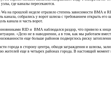
 узлы, где каналы пересекаются.
Wa на прошлой неделе отразило степень зависимости BMA и RID
ь канала, собрались у ворот шлюза с требованием открыть его
ль канала и часть ворот.
иновниками RID и BMA наблюдался раздор, что привело к инци
итуации. «Дело не в наводнении, а в том, как мы работаем вмес
низованности еще больше районов подверглось риску затоплени
сти города в сторону центра, обходя заграждения и шлюзы, зали
ю жителей еще в четырех районах города. В настоящий момент п