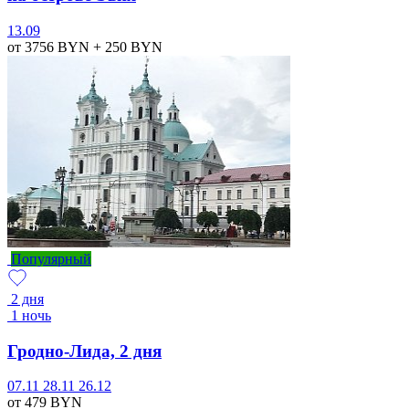
13.09
от 3756
BYN
+ 250
BYN
Популярный
2 дня
1 ночь
Гродно-Лида, 2 дня
07.11
28.11
26.12
от 479
BYN