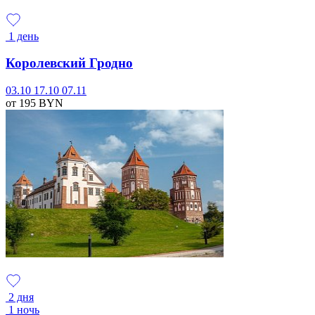
1 день
Королевский Гродно
03.10
17.10
07.11
от 195
BYN
2 дня
1 ночь