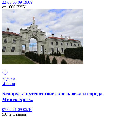
22.08
05.09
19.09
от 1660
BYN
5 дней
4 ночи
Беларусь: путешествие сквозь века и города.
Минск-Брес...
07.09
21.09
05.10
5.0
2 Отзыва