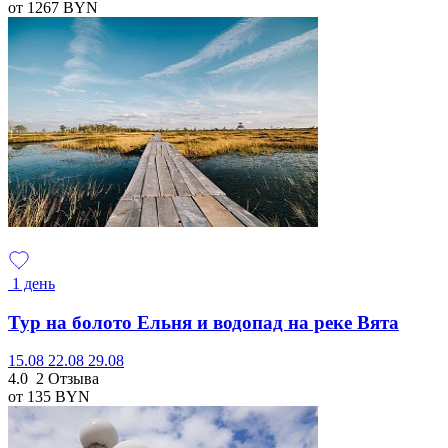
от 1267
BYN
1 день
Тур на болото Ельня и водопад на реке Вята
15.08
22.08
29.08
4.0
2 Отзыва
от 135
BYN