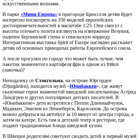
искусственными волнами.
В парке
«Мини-Европа»
в пригороде Брюсселя детям будет
интересно посмотреть на 350 моделей европейских
достопримечательностей в масштабе 1:25. Они смогут с
высоты птичьего полета взглянуть на извержение Везувия,
падение Берлинской стены и севильскую корриду.
Интерактивная выставка Spirit of Europe наглядно расскажет
детям об основных принципах работы Европейского союза.
А после прогулки по городу что может быть лучше, чем
пакетик знаменитого картофеля фри в одном из fritkot
(лавочка)?
Неподалеку от
Стокгольма
, на острове Юргорден
(Djurgården), находится музей «
Юнибаккен
», где живут
сказочные герои знаменитой шведской писательницы Астрид
Линдгрен и других популярных детских писателей. В
«Юнибаккене» дети встретятся с Пеппи Длинныйчулок,
Мадикен, Эмилем из Лённеберги, Карлсоном. До острова
можно добраться на автобусе за 10 минут от центра города, а
затем на катере. Есть там и детский театр и ресторан, где
подают традиционные блюда шведской кухни.
В Швеции родителям советуют сводить детей в первый музей