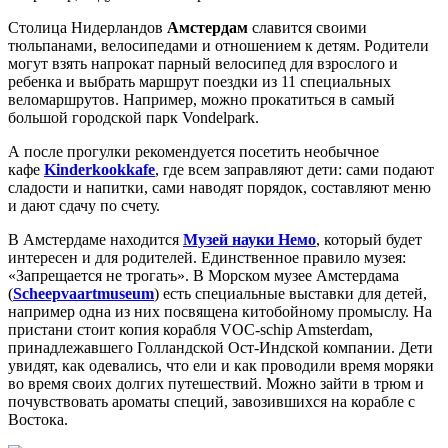
Столица Нидерландов
Амстердам
славится своими
тюльпанами, велосипедами и отношением к детям. Родители
могут взять напрокат парный велосипед для взрослого и
ребенка и выбрать маршрут поездки из 11 специальных
веломаршрутов. Например, можно прокатиться в самый
большой городской парк Vondelpark.
А после прогулки рекомендуется посетить необычное
кафе
Kinderkookkafe
, где всем заправляют дети: сами подают
сладости и напитки, сами наводят порядок, составляют меню
и дают сдачу по счету.
В Амстердаме находится
Музей науки Немо
, который будет
интересен и для родителей. Единственное правило музея:
«Запрещается не трогать». В Морском музее Амстердама
(
Scheepvaartmuseum
) есть специальные выставки для детей,
например одна из них посвящена китобойному промыслу. На
пристани стоит копия корабля VOC-schip Amsterdam,
принадлежавшего Голландской Ост-Индской компании. Дети
увидят, как одевались, что ели и как проводили время моряки
во время своих долгих путешествий. Можно зайти в трюм и
почувствовать ароматы специй, завозившихся на корабле с
Востока.