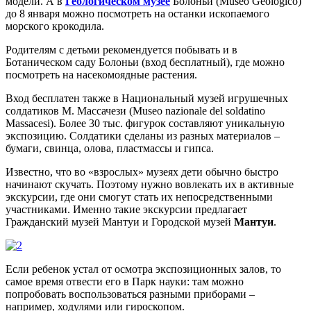
модели. А в
Геологическом музее
Болоньи (Museo Geologico)
до 8 января можно посмотреть на останки ископаемого
морского крокодила.
Родителям с детьми рекомендуется побывать и в
Ботаническом саду Болоньи (вход бесплатный), где можно
посмотреть на насекомоядные растения.
Вход бесплатен также в Национальный музей игрушечных
солдатиков М. Массачези (Museo nazionale del soldatino
Massacesi). Более 30 тыс. фигурок составляют уникальную
экспозицию. Солдатики сделаны из разных материалов –
бумаги, свинца, олова, пластмассы и гипса.
Известно, что во «взрослых» музеях дети обычно быстро
начинают скучать. Поэтому нужно вовлекать их в активные
экскурсии, где они смогут стать их непосредственными
участниками. Именно такие экскурсии предлагает
Гражданский музей Мантуи и Городской музей
Мантуи
.
Если ребенок устал от осмотра экспозиционных залов, то
самое время отвести его в Парк науки: там можно
попробовать воспользоваться разными приборами –
например, ходулями или гироскопом.