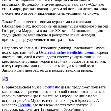
выставках. До декабря в музее проходит выставка «Сколько
стоит мир», рассказывающая детям об истории денег, начиная
с монетного двора и заканчивая спекуляциями на бирже.
Также Грац известен своими курантами на площади
Glockenspielplatz, построенными владельцем ликерного завода
Готфридом Маурером в начале XX века. 24 колокола играют
традиционные альпийские и рождественские мелодии,
причем репертуар меняется пять раз в год.
Недалеко от Граца, в Штюбинге (Stübing), расположен музей
под открытым небом
Österreichisches Freilichtmuseum
.
Среди
лиственниц, елей и сосен дести смогут увидеть типичные
крестьянские домики, коров в стойлах, посмотреть на то, как
плетут корзины, или попробовать блюда местной кухни.
Зимой музей превращается в рождественский рынок.
В
брюссельском
музее
Scientastic
детям предложат полетать
как птица, совершенно изменить свой голос, потанцевать со
своей гигантской цветной тенью. Огромные динозавры
встретят детей в Музее естественных наук в Брюсселе. А
аквапарк
Océade
, где поддерживается температура 29
градусов, располагает 12 горками и бассейном с