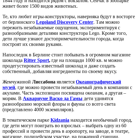
1844 году и находится рядом с вокзалом. Сейчас в зоопарке
живет более 1500 видов животных.
Те, кто любит игры-конструкторы, наверняка будут в восторге
от берлинского
Legoland Discovery Center
. Там можно
пережить незабываемые ощущения, экспериментируя с
разнообразными деталями конструктора Lego. Кроме того,
дети лучше узнают достопримечательности города, когда
построят их своими руками.
Напоследок в Берлине стоит побывать в огромном магазине
шоколада
Ritter Sport
,
где на площади 1000 кв. м можно
продегустировать известный шоколад и даже создать
собственный, добавляя ингредиенты по своему вкусу.
Жемчужиной
Лиссабона
является
Океанографический
музей
, где можно провести незабываемый день в компании с
акулами. Часть экспозиции посвящена океанам, а другая –
морям. В
Аквариуме Васко да Гамы
дети удивятся
разнообразию морской флоры и фауны со всего света
(представлено 4000 экземпляров).
В тематическом парке
Kidzania
находится необычный город,
где дети могут поиграть во взрослых – выбрать одну из 60
профессий и провести день в аэропорту, на заводе, в театре,
магазине, полицейском участке, на пожарной станции.