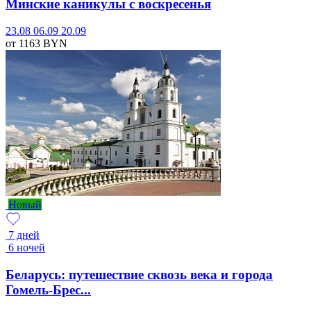
Минские каникулы с воскресенья
23.08
06.09
20.09
от 1163
BYN
Новый
7 дней
6 ночей
Беларусь: путешествие сквозь века и города
Гомель-Брес...