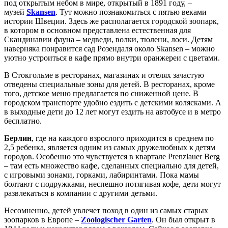
под открытым небом в мире, открытый в 1891 году, –
музей
Skansen
. Тут можно познакомиться с пятью веками
истории Швеции. Здесь же располагается городской зоопарк,
в котором в основном представлена естественная для
Скандинавии фауна – медведи, волки, тюлени, лоси. Детям
наверняка понравится сад Розендаля около Skansen – можно
уютно устроиться в кафе прямо внутри оранжереи с цветами.
В Стокгольме в ресторанах, магазинах и отелях зачастую
отведены специальные зоны для детей. В ресторанах, кроме
того, детское меню предлагается по сниженной цене. В
городском транспорте удобно ездить с детскими колясками. А
в выходные дети до 12 лет могут ездить на автобусе и в метро
бесплатно.
Берлин
, где на каждого взрослого приходится в среднем по
2,5 ребенка, является одним из самых дружелюбных к детям
городов. Особенно это чувствуется в квартале Prenzlauer Berg
– там есть множество кафе, сделанных специально для детей,
с игровыми зонами, горками, лабиринтами. Пока мамы
болтают с подружками, неспешно потягивая кофе, дети могут
развлекаться в компании с другими детьми.
Несомненно, детей увлечет поход в один из самых старых
зоопарков в Европе –
Zoologischer Garten
. Он был открыт в