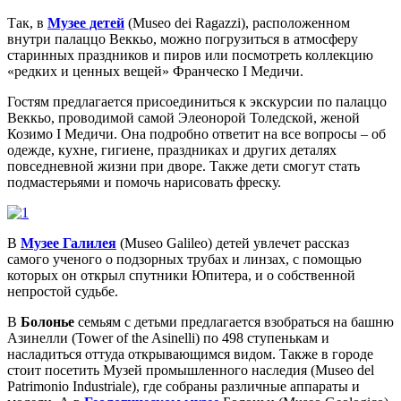
Так, в
Музее детей
(Museo dei Ragazzi), расположенном
внутри палаццо Веккьо, можно погрузиться в атмосферу
старинных праздников и пиров или посмотреть коллекцию
«редких и ценных вещей» Франческо I Медичи.
Гостям предлагается присоединиться к экскурсии по палаццо
Веккьо, проводимой самой Элеонорой Толедской, женой
Козимо I Медичи. Она подробно ответит на все вопросы – об
одежде, кухне, гигиене, праздниках и других деталях
повседневной жизни при дворе. Также дети смогут стать
подмастерьями и помочь нарисовать фреску.
В
Музее Галилея
(Museo Galileo) детей увлечет рассказ
самого ученого о подзорных трубах и линзах, с помощью
которых он открыл спутники Юпитера, и о собственной
непростой судьбе.
В
Болонье
семьям с детьми предлагается взобраться на башню
Азинелли (Tower of the Asinelli) по 498 ступенькам и
насладиться оттуда открывающимся видом. Также в городе
стоит посетить Музей промышленного наследия (Museo del
Patrimonio Industriale), где собраны различные аппараты и