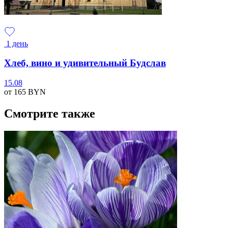
1 день
Хлеб, вино и удивительный Будслав
15.08
от 165
BYN
Смотрите также