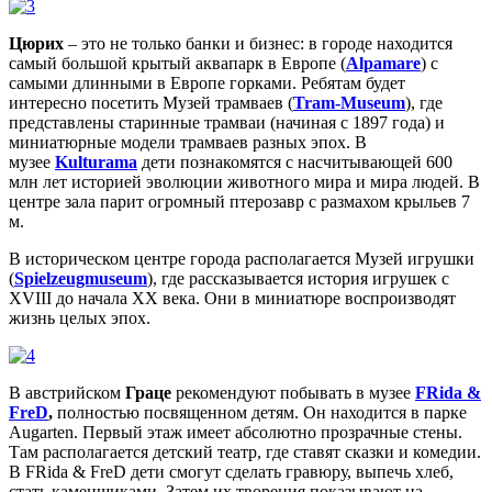
Цюрих
– это не только банки и бизнес: в городе находится
самый большой крытый аквапарк в Европе (
Alpamare
) с
самыми длинными в Европе горками. Ребятам будет
интересно посетить Музей трамваев (
Tram-Museum
), где
представлены старинные трамваи (начиная с 1897 года) и
миниатюрные модели трамваев разных эпох. В
музее
Kulturama
дети познакомятся с насчитывающей 600
млн лет историей эволюции животного мира и мира людей. В
центре зала парит огромный птерозавр с размахом крыльев 7
м.
В историческом центре города располагается Музей игрушки
(
Spielzeugmuseum
), где рассказывается история игрушек с
XVIII до начала XX века. Они в миниатюре воспроизводят
жизнь целых эпох.
В австрийском
Граце
рекомендуют побывать в музее
FRida &
FreD
,
полностью посвященном детям. Он находится в парке
Augarten. Первый этаж имеет абсолютно прозрачные стены.
Там располагается детский театр, где ставят сказки и комедии.
В FRida & FreD дети смогут сделать гравюру, выпечь хлеб,
стать каменщиками. Затем их творения показывают на