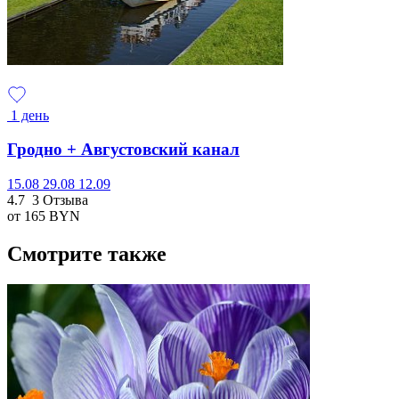
1 день
Гродно + Августовский канал
15.08
29.08
12.09
4.7
3 Отзыва
от 165
BYN
Смотрите также