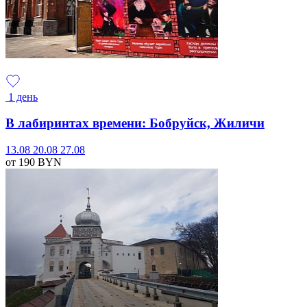
1 день
В лабиринтах времени: Бобруйск, Жиличи
13.08
20.08
27.08
от 190
BYN