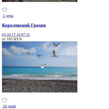
1 день
Королевский Гродно
03.10
17.10
07.11
от 195
BYN
10 дней