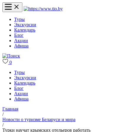
Туры
Экскурсии
Календарь
Блог
Акции
Афиша
0
Туры
Экскурсии
Календарь
Блог
Акции
Афиша
Главная
/
Новости о туризме Беларуси и мира
/
Турки научат крымских отельеров работать