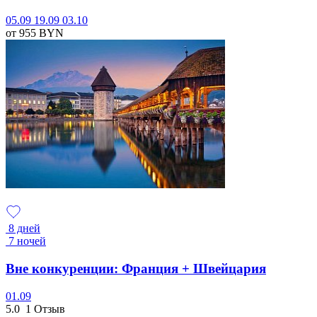
05.09
19.09
03.10
от 955
BYN
8 дней
7 ночей
Вне конкуренции: Франция + Швейцария
01.09
5.0
1 Отзыв