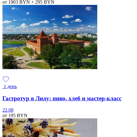
от 1903
BYN
+ 295
BYN
1 день
Гастротур в Лиду: пиво, хлеб и мастер-класс
22.08
от 195
BYN