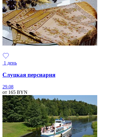
1 день
Слуцкая персиарня
29.08
от 165
BYN