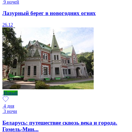
9 ночей
Лазурный берег в новогодних огнях
26.12
Новый
4 дня
3 ночи
Беларусь: путешествие сквозь века и города.
Гомель-Мин...