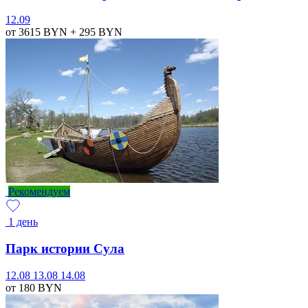
12.09
от 3615
BYN
+ 295
BYN
Рекомендуем
1 день
Парк истории Сула
12.08
13.08
14.08
от 180
BYN