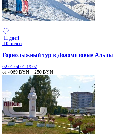
11 дней
10 ночей
Горнолыжный тур в Доломитовые Альпы
02.01
04.01
19.02
от 4069
BYN
+ 250
BYN