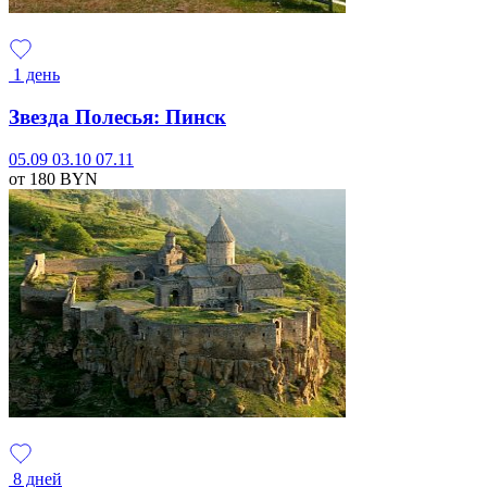
1 день
Звезда Полесья: Пинск
05.09
03.10
07.11
от 180
BYN
8 дней