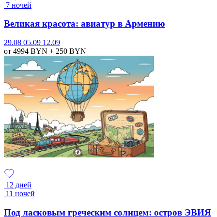
7 ночей
Великая красота: авиатур в Армению
29.08
05.09
12.09
от 4994
BYN
+ 250
BYN
12 дней
11 ночей
Под ласковым греческим солнцем: остров ЭВИЯ