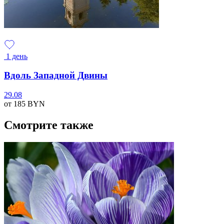
1 день
Вдоль Западной Двины
29.08
от 185
BYN
Смотрите также