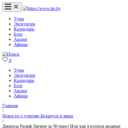
Туры
Экскурсии
Календарь
Блог
Акции
Афиша
0
Туры
Экскурсии
Календарь
Блог
Акции
Афиша
Главная
/
Новости о туризме Беларуси и мира
/
Джинсы Ральф Лаурен за 50 евро! Или как я купила модные