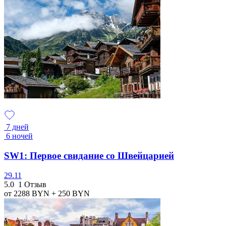
7 дней
6 ночей
SW1: Первое свидание со Швейцарией
29.11
5.0
1 Отзыв
от 2288
BYN
+ 250
BYN