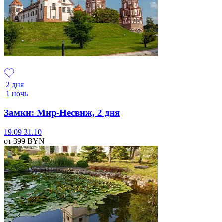
2 дня
1 ночь
Замки: Мир-Несвиж, 2 дня
19.09
31.10
от 399
BYN