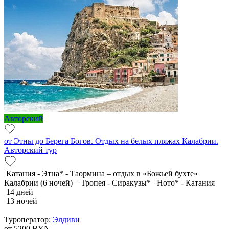
Авторский
от Этны до Берега Богов. Отдых на белых пляжах Калабрии.
Авторский тур
Катания - Этна* - Таормина – отдых в «Божьей бухте»
Калабрии (6 ночей) – Тропея - Сиракузы*– Ното* - Катания
14 дней
13 ночей
Туроператор:
Элдиви
от 5200
BYN