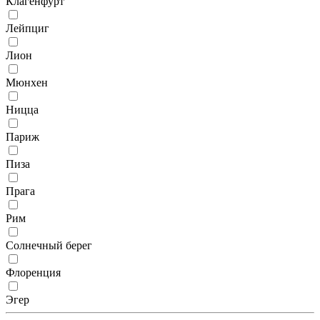
Клагенфурт
Лейпциг
Лион
Мюнхен
Ницца
Париж
Пиза
Прага
Рим
Солнечный берег
Флоренция
Эгер