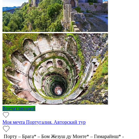
Впечатляющий
Моя мечта Португалия. Авторский тур
Порту – Брага* – Бом Жезуш ду Монте* – Гимарайнш* -