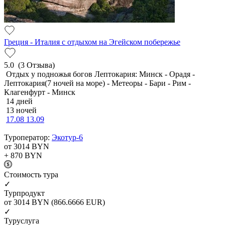
Греция - Италия с отдыхом на Эгейском побережье
5.0
(3 Отзыва)
Отдых у подножья богов Лептокария: Минск - Орадя -
Лептокария(7 ночей на море) - Метеоры - Бари - Рим -
Клагенфурт - Минск
14 дней
13 ночей
17.08
13.09
Туроператор:
Экотур-6
от 3014
BYN
+ 870
BYN
Cтоимость тура
✓
Турпродукт
от 3014
BYN
(866.6666 EUR)
✓
Туруслуга