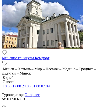
Минские каникулы Комфорт
Минск – Хатынь – Мир – Несвиж – Жодино – Гродно* –
Дудутки – Минск
8 дней
7 ночей
10.08
17.08
24.08
31.08
07.09
Туроператор:
Остервег
от 16650
RUB