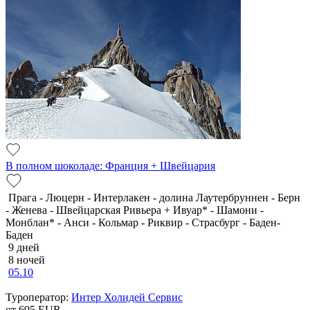
В полном шоколаде: Франция + Швейцария
Прага - Люцерн - Интерлакен - долина Лаутербруннен - Берн
- Женева - Швейцарская Ривьера + Ивуар* - Шамони -
Монблан* - Анси - Кольмар - Риквир - Страсбург - Баден-
Баден
9 дней
8 ночей
05.10
Туроператор:
Интер Холидей Сервис
от 695
EUR