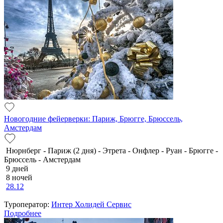
Новогодние фейерверки: Париж, Брюгге, Брюссель,
Амстердам
Нюрнберг - Париж (2 дня) - Этрета - Онфлер - Руан - Брюгге -
Брюссель - Амстердам
9 дней
8 ночей
28.12
Туроператор:
Интер Холидей Сервис
Подробнее