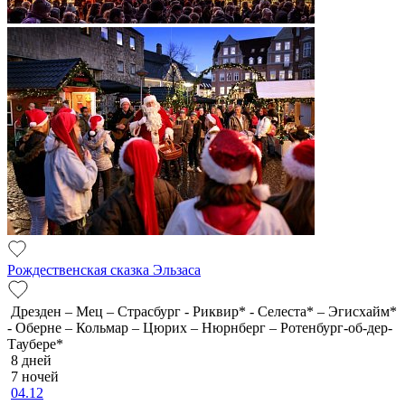
Рождественская сказка Эльзаса
Дрезден – Мец – Страсбург - Риквир* - Селеста* – Эгисхайм*
- Оберне – Кольмар – Цюрих – Нюрнберг – Ротенбург-об-дер-
Таубере*
8 дней
7 ночей
04.12