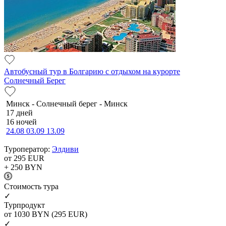
Автобусный тур в Болгарию с отдыхом на курорте
Солнечный Берег
Минск - Солнечный берег - Минск
17 дней
16 ночей
24.08
03.09
13.09
Туроператор:
Элдиви
от 295
EUR
+ 250
BYN
Cтоимость тура
✓
Турпродукт
от 1030
BYN
(295 EUR)
✓