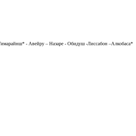
 Гимарайнш* - Авейру – Назаре - Обидуш -Лиссабон –Алкобаса*