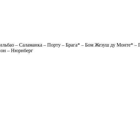
 Бильбао – Саламанка – Порту – Брага* – Бом Жезуш ду Монте* –
Лион – Нюрнберг