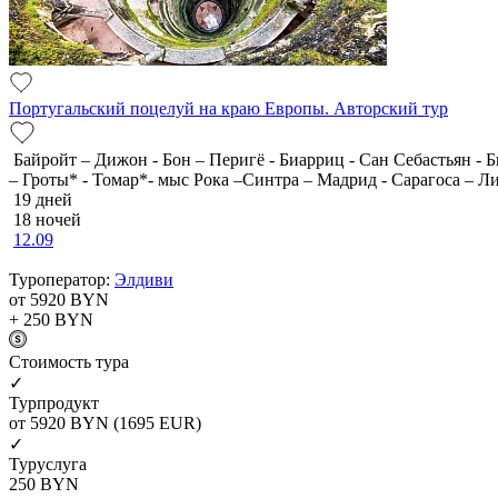
Португальский поцелуй на краю Европы. Авторский тур
Байройт – Дижон - Бон – Перигё - Биарриц - Сан Себастьян -
– Гроты* - Томар*- мыс Рока –Синтра – Мадрид - Сарагоса – 
19 дней
18 ночей
12.09
Туроператор:
Элдиви
от 5920
BYN
+ 250
BYN
Cтоимость тура
✓
Турпродукт
от 5920
BYN
(1695 EUR)
✓
Туруслуга
250
BYN