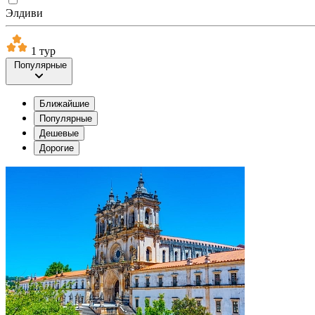
Элдиви
1 тур
Популярные
Ближайшие
Популярные
Дешевые
Дорогие