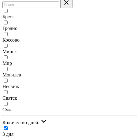
Брест
Гродно
Коссово
Минск
Мир
Могилев
Несвиж
Святск
Сула
Количество дней:
3 дня