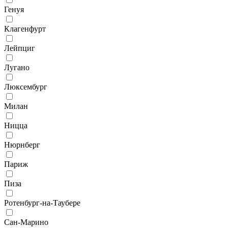
Генуя
Клагенфурт
Лейпциг
Лугано
Люксембург
Милан
Ницца
Нюрнберг
Париж
Пиза
Ротенбург-на-Таубере
Сан-Марино