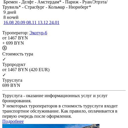
Бремен - Делфт - Амстердам* - Париж - Руан/Этрэта/
Трувиль* - Страсбург - Кольмар - Нюрнберг*
9 дней
8 ночей
16.08
20.09
08.11
13.12
24.01
Туроператор:
Экотур-6
от 1467
BYN
+ 699
BYN
Cтоимость тура
✓
Турпродукт
от 1467
BYN
(420 EUR)
✓
Туруслуга
699
BYN
Туруслуга - оказание информационных услуг и услуг
бронирования.
У некоторых туроператоров в стоимость туруслуги входит
транспортное обслуживание. Как правило, оплачивается в
первую очередь после оформления.
Подробнее