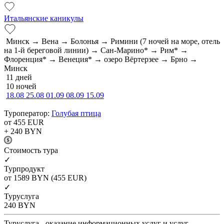
Итальянские каникулы
Минск → Вена → Болонья → Римини (7 ночей на море, отель
на 1-й береговой линии) → Сан-Марино* → Рим* →
Флоренция* → Венеция* → озеро Вёртерзее → Брно →
Минск
11 дней
10 ночей
18.08
25.08
01.09
08.09
15.09
Туроператор:
Голубая птица
от 455
EUR
+ 240
BYN
Cтоимость тура
✓
Турпродукт
от 1589
BYN
(455 EUR)
✓
Туруслуга
240
BYN
Туруслуга - оказание информационных услуг и услуг