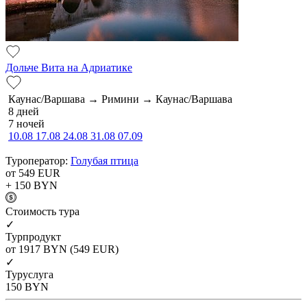
Дольче Вита на Адриатике
Каунас/Варшава → Римини → Каунас/Варшава
8 дней
7 ночей
10.08
17.08
24.08
31.08
07.09
Туроператор:
Голубая птица
от 549
EUR
+ 150
BYN
Cтоимость тура
✓
Турпродукт
от 1917
BYN
(549 EUR)
✓
Туруслуга
150
BYN