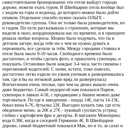
самостоятельном бронировании эти отели выйдут гораздо
дороже, нежели ехать туром. В Швейцарии отель вообще был
с видом на горы и водопад, до которого можно было дойти
пешком. Отдельное спасибо нужно сказать ОЛЬГЕ -
руководителю группы. Она не только была руководителем, но
и гидом. По пути рассказывала о строениях, которые мы
видели в окно, координировала нас по времени, и в принципе
решала любые вопросы. Можно было подумать, что ты в
детском лагере, когда тебе ни о чем не нужно думать и
переживать, все сделали за тебя. Между городами стоянка в
отеле была около 9-10 часов. Свободного времени было
достаточно, и чтобы сделать фото, и прикупить сувениры, и
покушать. Остановки были каждые 3-4 часа, часто связаны с
пересменкой водителей. С ними, кстати, тоже повезло,
достаточно легко ездили по узким улочкам и разворачивались
там, где я бы на легковой даже вряд ли развернулась)
Впечатления очень теплые, при чем на двоих вышло очень
даже бюджетно. Самый недорогой нам показался Париж,
сувениры в лавках 4-5€, с продавцами у башни можно даже
торговаться. По еде в заведениях - пицца 14€, паста 14-15€,
бокал вина 6-7€, бутылка 22€. Выгодно кушать там, где есть
обеденное меню, за 20€ и 27€ - луковый суп/шесть устриц;
стейки с картофелем фри и десерты. В магазине Моноприкс
вода 0.38€, когда в соседней Германии 4€. В Швейцарии
дороже, самый бюджетный показался Мак, но и то, за салат и