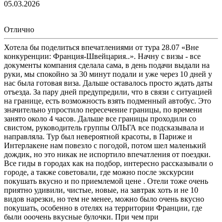
05.03.2026
Отлично
Хотела бы поделиться впечатлениями от тура 28.07 «Вне
конкуренции: Франция-Швейцария..». Начну с визы - все
документы компания сделала сама, в день подачи выдали на
руки, мы спокойно за 30 минут подали и уже через 10 дней у
нас была готовая виза. Дальше оставалось просто ждать даты
отъезда. За пару дней предупредили, что в связи с ситуацией
на границе, есть возможность взять подменный автобус. Это
значительно упростило пересечение границы, по времени
занято около 4 часов. Дальше все границы проходили со
свистом, руководитель группы ОЛЬГА все подсказывала и
направляла. Тур был невероятной красоты, в Париже и
Интерлакене нам повезло с погодой, потом шел маленький
дождик, но это никак не испортило впечатления от поездки.
Все гиды в городах как на подбор, интересно рассказывали о
городе, а также советовали, где можно после экскурсии
покушать вкусно и по приемлемой цене . Отели тоже очень
приятно удивили, чистые, новые, на завтрак хоть и не 10
видов нарезки, но тем не менее, можно было очень вкусно
покушать, особенно в отелях на территории Франции, где
были ооочень вкусные булочки. При чем при