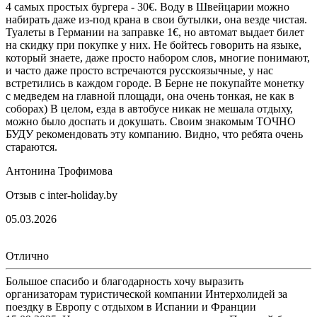
4 самых простых бургера - 30€. Воду в Швейцарии можно
набирать даже из-под крана в свои бутылки, она везде чистая.
Туалеты в Германии на заправке 1€, но автомат выдает билет
на скидку при покупке у них. Не бойтесь говорить на языке,
который знаете, даже просто набором слов, многие понимают,
и часто даже просто встречаются русскоязычные, у нас
встретились в каждом городе. В Берне не покупайте монетку
с медведем на главной площади, она очень тонкая, не как в
соборах) В целом, езда в автобусе никак не мешала отдыху,
можно было доспать и докушать. Своим знакомым ТОЧНО
БУДУ рекомендовать эту компанию. Видно, что ребята очень
стараются.
Антонина Трофимова
Отзыв с inter-holiday.by
05.03.2026
Отлично
Большое спасибо и благодарность хочу выразить
организаторам туристической компании Интерхолидей за
поездку в Европу с отдыхом в Испании и Франции