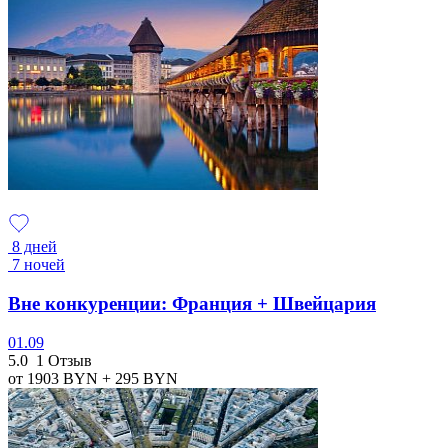
8 дней
7 ночей
Вне конкуренции: Франция + Швейцария
01.09
5.0
1 Отзыв
от 1903
BYN
+ 295
BYN