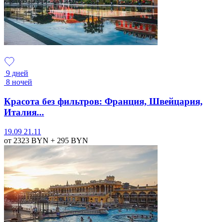
9 дней
8 ночей
Красота без фильтров: Франция, Швейцария,
Италия...
19.09
21.11
от 2323
BYN
+ 295
BYN