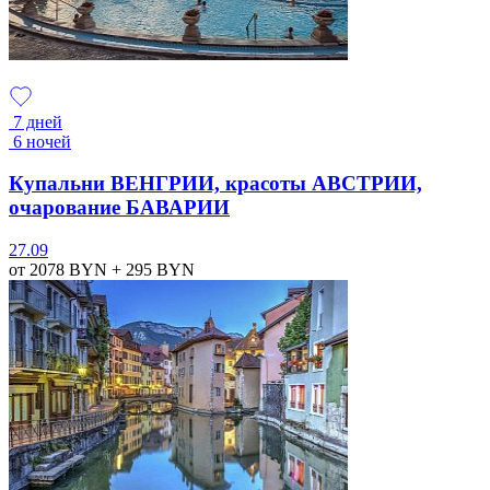
7 дней
6 ночей
Купальни ВЕНГРИИ, красоты АВСТРИИ,
очарование БАВАРИИ
27.09
от 2078
BYN
+ 295
BYN