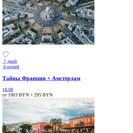
7 дней
6 ночей
Тайны Франции + Амстердам
18.08
от 1903
BYN
+ 295
BYN