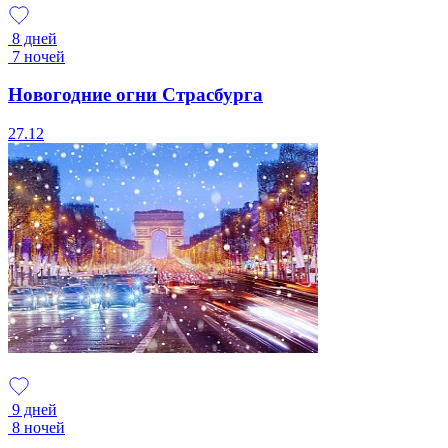
8 дней
7 ночей
Новогодние огни Страсбурга
27.12
9 дней
8 ночей