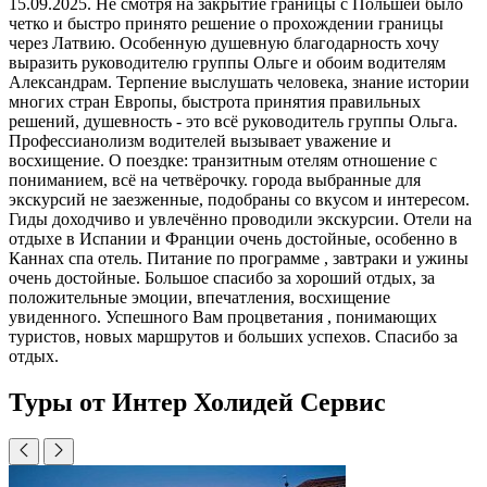
15.09.2025. Не смотря на закрытие границы с Польшей было
четко и быстро принято решение о прохождении границы
через Латвию. Особенную душевную благодарность хочу
выразить руководителю группы Ольге и обоим водителям
Александрам. Терпение выслушать человека, знание истории
многих стран Европы, быстрота принятия правильных
решений, душевность - это всё руководитель группы Ольга.
Профессианолизм водителей вызывает уважение и
восхищение. О поездке: транзитным отелям отношение с
пониманием, всё на четвёрочку. города выбранные для
экскурсий не заезженные, подобраны со вкусом и интересом.
Гиды доходчиво и увлечённо проводили экскурсии. Отели на
отдыхе в Испании и Франции очень достойные, особенно в
Каннах спа отель. Питание по программе , завтраки и ужины
очень достойные. Большое спасибо за хороший отдых, за
положительные эмоции, впечатления, восхищение
увиденного. Успешного Вам процветания , понимающих
туристов, новых маршрутов и больших успехов. Спасибо за
отдых.
Туры от Интер Холидей Сервис