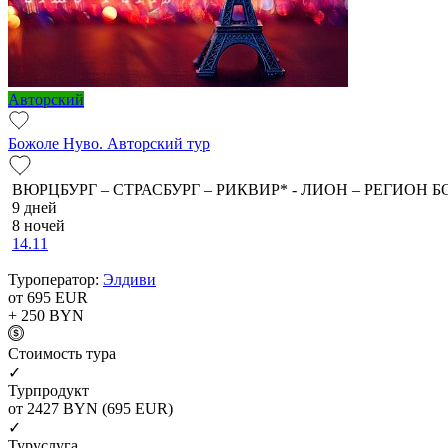
Авторский
Божоле Нуво. Авторский тур
ВЮРЦБУРГ – СТРАСБУРГ – РИКВИР* - ЛИОН – РЕГИОН Б
9 дней
8 ночей
14.11
Туроператор:
Элдиви
от 695
EUR
+ 250
BYN
Cтоимость тура
✓
Турпродукт
от 2427
BYN
(695 EUR)
✓
Туруслуга