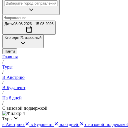
Даты
08.08.2026 - 15.08.2026
Кто едет?
1 взрослый
Найти
Главная
/
Туры
/
В Австрию
/
В Будапешт
/
На 6 дней
/
С визовой поддержкой
4
Туры
в Австрию
в Будапешт
на 6 дней
с визовой поддержко