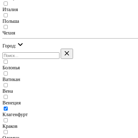
Италия
Польша
Чехия
Город:
Болонья
Ватикан
Вена
Венеция
Клагенфурт
Краков
Оломуц