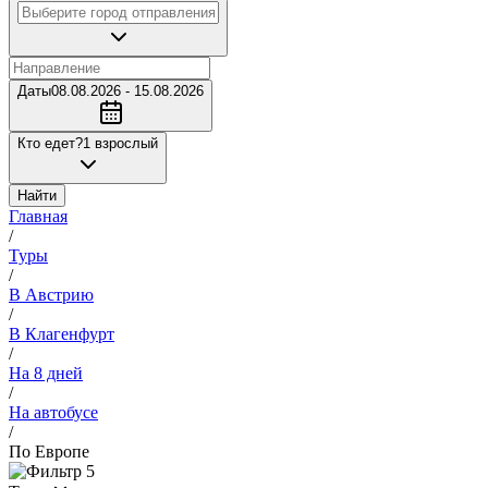
Даты
08.08.2026 - 15.08.2026
Кто едет?
1 взрослый
Найти
Главная
/
Туры
/
В Австрию
/
В Клагенфурт
/
На 8 дней
/
На автобусе
/
По Европе
5