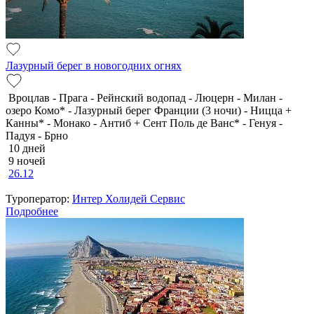
Лазурный берег в новогодних огнях
Вроцлав - Прага - Рейнский водопад - Люцерн - Милан -
озеро Комо* - Лазурный берег Франции (3 ночи) - Ницца +
Канны* - Монако - Антиб + Сент Поль де Ванс* - Генуя -
Падуя - Брно
10 дней
9 ночей
26.12
Туроператор:
Интер Холидей Сервис
Подробнее