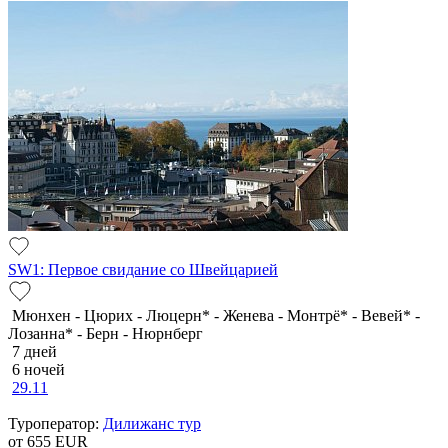
SW1: Первое свидание со Швейцарией
Мюнхен - Цюрих - Люцерн* - Женева - Монтрё* - Вевей* -
Лозанна* - Берн - Нюрнберг
7 дней
6 ночей
29.11
Туроператор:
Дилижанс тур
от 655
EUR