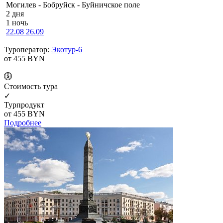
Мо­ги­лев - Бобруйск - Буй­нич­ское по­ле
2 дня
1 ночь
22.08
26.09
Туроператор:
Экотур-6
от 455
BYN
Cтоимость тура
✓
Турпродукт
от 455
BYN
Подробнее