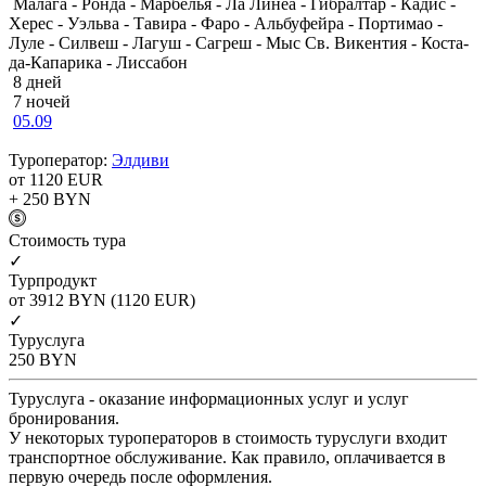
Малага - Ронда - Марбелья - Ла Линеа - Гибралтар - Кадис -
Херес - Уэльва - Тавира - Фаро - Альбуфейра - Портимао -
Луле - Силвеш - Лагуш - Сагреш - Мыс Св. Викентия - Коста-
да-Капарика - Лиссабон
8 дней
7 ночей
05.09
Туроператор:
Элдиви
от 1120
EUR
+ 250
BYN
Cтоимость тура
✓
Турпродукт
от 3912
BYN
(1120 EUR)
✓
Туруслуга
250
BYN
Туруслуга - оказание информационных услуг и услуг
бронирования.
У некоторых туроператоров в стоимость туруслуги входит
транспортное обслуживание. Как правило, оплачивается в
первую очередь после оформления.