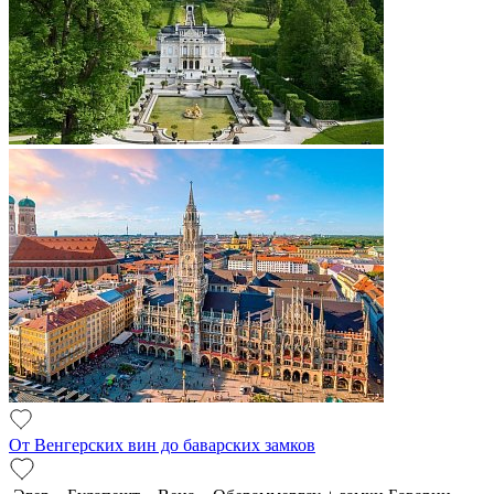
От Венгерских вин до баварских замков