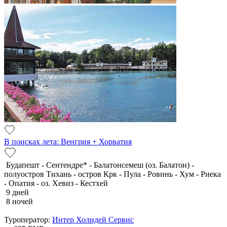
В поисках лета: Венгрия + Хорватия
Будапешт - Сентендре* - Балатонсемеш (оз. Балатон) -
полуостров Тихань - остров Крк - Пула - Ровинь - Хум - Риека
- Опатия - оз. Хевиз - Кестхей
9 дней
8 ночей
Туроператор:
Интер Холидей Сервис