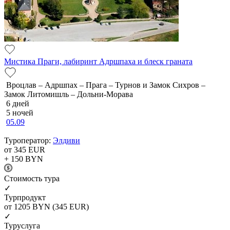
Мистика Праги, лабиринт Адршпаха и блеск граната
Вроцлав – Адршпах – Прага – Турнов и Замок Сихров –
Замок Литомишль – Дольни-Морава
6 дней
5 ночей
05.09
Туроператор:
Элдиви
от 345
EUR
+ 150
BYN
Cтоимость тура
✓
Турпродукт
от 1205
BYN
(345 EUR)
✓
Туруслуга