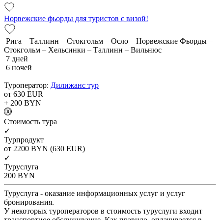
Норвежские фьорды для туристов с визой!
Рига – Таллинн – Стокгольм – Осло – Норвежские Фьорды –
Стокгольм – Хельсинки – Таллинн – Вильнюс
7 дней
6 ночей
Туроператор:
Дилижанс тур
от 630
EUR
+ 200
BYN
Cтоимость тура
✓
Турпродукт
от 2200
BYN
(630 EUR)
✓
Туруслуга
200
BYN
Туруслуга - оказание информационных услуг и услуг
бронирования.
У некоторых туроператоров в стоимость туруслуги входит
транспортное обслуживание. Как правило, оплачивается в