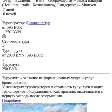
Эгер – Будапешт – Вена – Обераммергау + замки Баварии
(Нойшванштайн, Хоэншвангау, Линдерхоф) – Мюнхен
7 дней
6 ночей
Туроператор:
Дилижанс тур
от 595
EUR
+ 250
BYN
Cтоимость тура
✓
Турпродукт
от 2078
BYN
(595 EUR)
✓
Туруслуга
250
BYN
Туруслуга - оказание информационных услуг и услуг
бронирования.
У некоторых туроператоров в стоимость туруслуги входит
транспортное обслуживание. Как правило, оплачивается в
первую очередь после оформления.
Подробнее