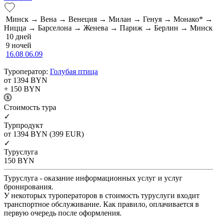
Минск → Вена → Венеция → Милан → Генуя → Монако* →
Ницца → Барселона → Женева → Париж → Берлин → Минск
10 дней
9 ночей
16.08
06.09
Туроператор:
Голубая птица
от 1394
BYN
+ 150
BYN
Cтоимость тура
✓
Турпродукт
от 1394
BYN
(399 EUR)
✓
Туруслуга
150
BYN
Туруслуга - оказание информационных услуг и услуг
бронирования.
У некоторых туроператоров в стоимость туруслуги входит
транспортное обслуживание. Как правило, оплачивается в
первую очередь после оформления.