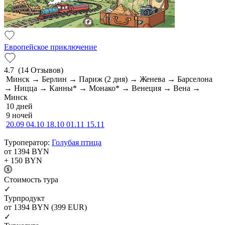
Европейское приключение
4.7
(14 Отзывов)
Минск → Берлин → Париж (2 дня) → Женева → Барселона
→ Ницца → Канны* → Монако* → Венеция → Вена →
Минск
10 дней
9 ночей
20.09
04.10
18.10
01.11
15.11
Туроператор:
Голубая птица
от 1394
BYN
+ 150
BYN
Cтоимость тура
✓
Турпродукт
от 1394
BYN
(399 EUR)
✓