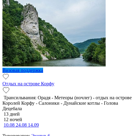
Визовая поддержка
Отдых на острове Корфу
Трансильвания: Орадя - Метеоры (ночлег) - отдых на острове
Королей Корфу - Салоники - Дунайские котлы - Голова
Децебала
13 дней
12 ночей
10.08
24.08
14.09
Туроператор:
Экотур-6