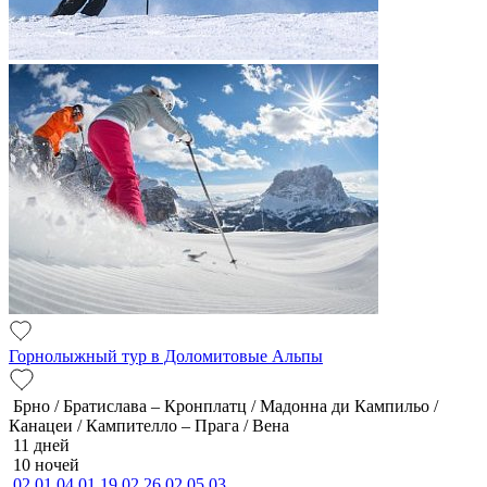
Горнолыжный тур в Доломитовые Альпы
Брно / Братислава – Кронплатц / Мадонна ди Кампильо /
Канацеи / Кампителло – Прага / Вена
11 дней
10 ночей
02.01
04.01
19.02
26.02
05.03