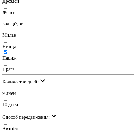
Дрезден
Женева
Зальцбург
Милан
Ницца
Париж
Прага
Количество дней:
9 дней
10 дней
Cпособ передвижения:
Автобус