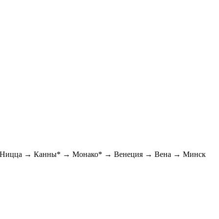
→ Ницца → Канны* → Монако* → Венеция → Вена → Минск