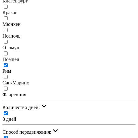
Клагенфурт
Краков
Мюнхен
Неаполь
Оломуц
Помпеи
Рим
Сан-Марино
Флоренция
Количество дней:
8 дней
Cпособ передвижения: