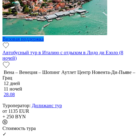
Визовая поддержка
Автобусный тур в Италию с отдыхом в Лидо ди Езоло (8
ночей)
Вена – Венеция – Шопинг Аутлет Центр Новента-Ди-Пьяве –
Грац
12 дней
11 ночей
28.08
Туроператор:
Дилижанс тур
от 1135
EUR
+ 250
BYN
Cтоимость тура
✓