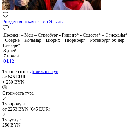
Рождественская сказка Эльзаса
Дрезден – Мец – Страсбург - Риквир* - Селеста* – Эгисхайм*
- Оберне – Кольмар – Цюрих – Нюрнберг – Ротенбург-об-дер-
Таубере*
8 дней
7 ночей
04.12
Туроператор:
Дилижанс тур
от 645
EUR
+ 250
BYN
Cтоимость тура
✓
Турпродукт
от 2253
BYN
(645 EUR)
✓
Туруслуга
250
BYN