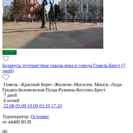
Новый
Беларусь: путешествие сквозь века и города Гомель-Брест (7
дней)
Гомель –Красный Берег–Жиличи–Могилев–Минск–Лида-
Гродно-Беловежская Пуща-Ружаны-Коссово-Брест
7 дней
6 ночей
22.08
05.09
19.09
03.10
17.10
Туроператор:
Остервег
от 44400
RUB