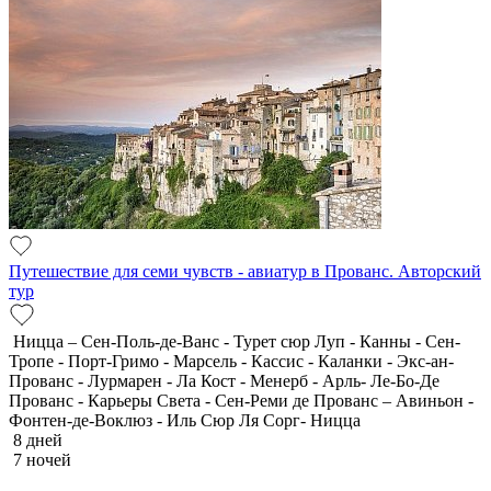
Путешествие для семи чувств - авиатур в Прованс. Авторский
тур
Ницца – Сен-Поль-де-Ванс - Турет сюр Луп - Канны - Сен-
Тропе - Порт-Гримо - Марсель - Кассис - Каланки - Экс-ан-
Прованс - Лурмарен - Ла Кост - Менерб - Арль- Ле-Бо-Де
Прованс - Карьеры Света - Сен-Реми де Прованс – Авиньон -
Фонтен-де-Воклюз - Иль Сюр Ля Сорг- Ницца
8 дней
7 ночей