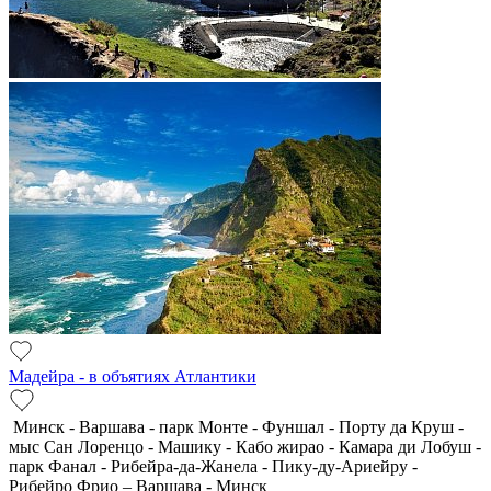
Мадейра - в объятиях Атлантики
Минск - Варшава - парк Монте - Фуншал - Порту да Круш -
мыс Сан Лоренцо - Машику - Кабо жирао - Камара ди Лобуш -
парк Фанал - Рибейра-да-Жанела - Пику-ду-Ариейру -
Рибейро Фрио – Варшава - Минск