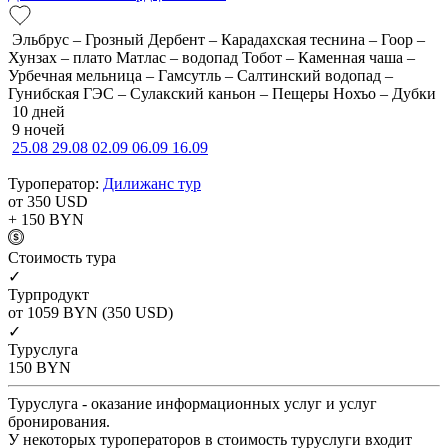
Эльбрус – Грозный Дербент – Карадахская теснина – Гоор –
Хунзах – плато Матлас – водопад Тобот – Каменная чаша –
Урбечная мельница – Гамсутль – Салтинский водопад –
Гунибская ГЭС – Сулакский каньон – Пещеры Нохъо – Дубки
10 дней
9 ночей
25.08
29.08
02.09
06.09
16.09
Туроператор:
Дилижанс тур
от 350
USD
+ 150
BYN
Cтоимость тура
✓
Турпродукт
от 1059
BYN
(350 USD)
✓
Туруслуга
150
BYN
Туруслуга - оказание информационных услуг и услуг
бронирования.
У некоторых туроператоров в стоимость туруслуги входит