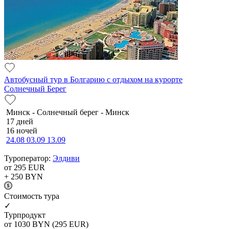
Автобусный тур в Болгарию с отдыхом на курорте
Солнечный Берег
Минск - Солнечный берег - Минск
17 дней
16 ночей
24.08
03.09
13.09
Туроператор:
Элдиви
от 295
EUR
+ 250
BYN
Cтоимость тура
✓
Турпродукт
от 1030
BYN
(295 EUR)