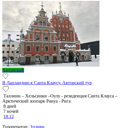
Авторский
В Лапландию к Санта Клаусу. Авторский тур
Таллинн – Хельсинки –Оулу - резиденция Санта Клауса –
Арктический зоопарк Рануа - Рига
8 дней
7 ночей
18.12
Туроператор:
Элдиви