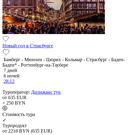
Новый год в Страсбурге
Бамберг - Мюнхен - Цюрих - Кольмар - Страсбург - Баден-
Баден* - Роттенбург-на-Таубере
7 дней
6 ночей
28.12
Туроператор:
Дилижанс тур
от 635
EUR
+ 250
BYN
Cтоимость тура
✓
Турпродукт
от 2218
BYN
(635 EUR)