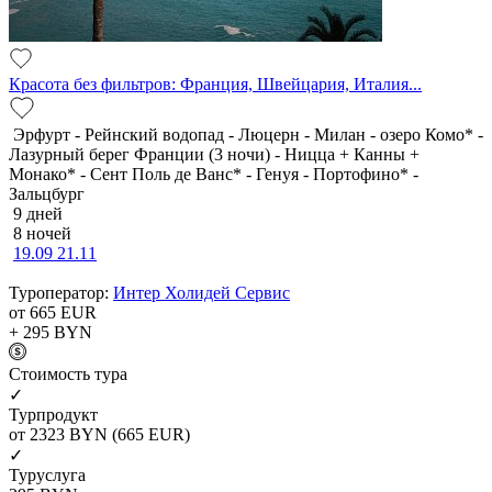
Красота без фильтров: Франция, Швейцария, Италия...
Эрфурт - Рейнский водопад - Люцерн - Милан - озеро Комо* -
Лазурный берег Франции (3 ночи) - Ницца + Канны +
Монако* - Сент Поль де Ванс* - Генуя - Портофино* -
Зальцбург
9 дней
8 ночей
19.09
21.11
Туроператор:
Интер Холидей Сервис
от 665
EUR
+ 295
BYN
Cтоимость тура
✓
Турпродукт
от 2323
BYN
(665 EUR)
✓
Туруслуга