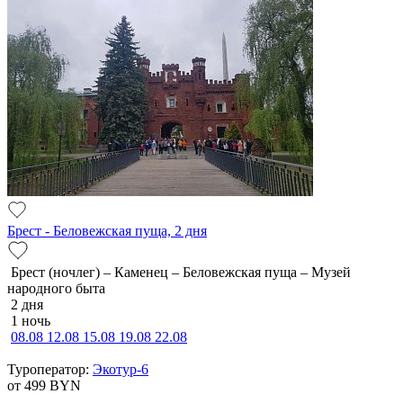
Брест - Беловежская пуща, 2 дня
Брест (ночлег) – Каменец – Беловежская пуща – Музей
народного быта
2 дня
1 ночь
08.08
12.08
15.08
19.08
22.08
Туроператор:
Экотур-6
от 499
BYN