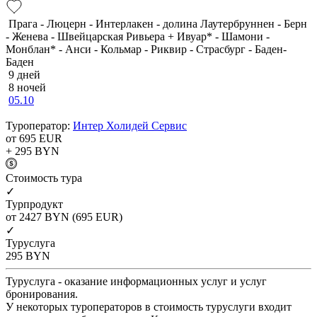
Прага - Люцерн - Интерлакен - долина Лаутербруннен - Берн
- Женева - Швейцарская Ривьера + Ивуар* - Шамони -
Монблан* - Анси - Кольмар - Риквир - Страсбург - Баден-
Баден
9 дней
8 ночей
05.10
Туроператор:
Интер Холидей Сервис
от 695
EUR
+ 295
BYN
Cтоимость тура
✓
Турпродукт
от 2427
BYN
(695 EUR)
✓
Туруслуга
295
BYN
Туруслуга - оказание информационных услуг и услуг
бронирования.
У некоторых туроператоров в стоимость туруслуги входит