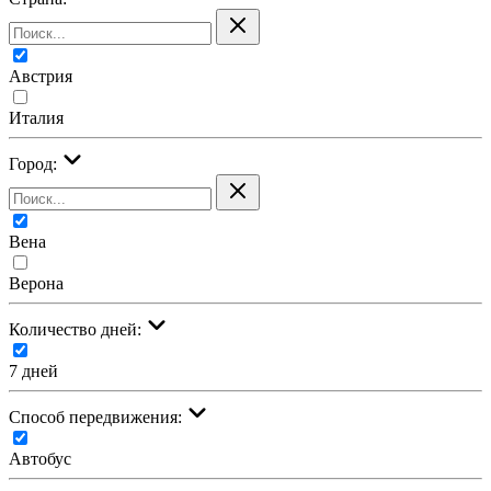
Австрия
Италия
Город:
Вена
Верона
Количество дней:
7 дней
Cпособ передвижения:
Автобус