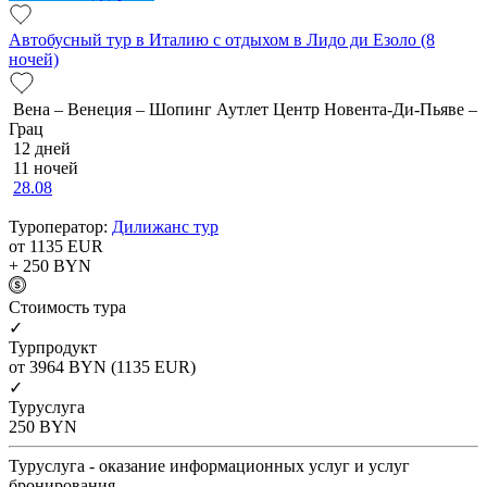
Автобусный тур в Италию с отдыхом в Лидо ди Езоло (8
ночей)
Вена – Венеция – Шопинг Аутлет Центр Новента-Ди-Пьяве –
Грац
12 дней
11 ночей
28.08
Туроператор:
Дилижанс тур
от 1135
EUR
+ 250
BYN
Cтоимость тура
✓
Турпродукт
от 3964
BYN
(1135 EUR)
✓
Туруслуга
250
BYN
Туруслуга - оказание информационных услуг и услуг
бронирования.