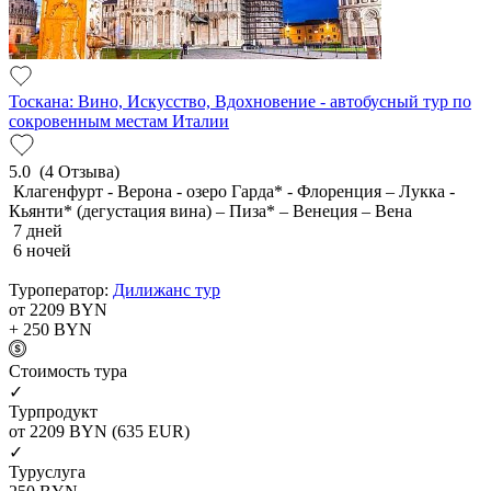
Тоскана: Вино, Искусство, Вдохновение - автобусный тур по
сокровенным местам Италии
5.0
(4 Отзыва)
Клагенфурт - Верона - озеро Гарда* - Флоренция – Лукка -
Кьянти* (дегустация вина) – Пиза* – Венеция – Вена
7 дней
6 ночей
Туроператор:
Дилижанс тур
от 2209
BYN
+ 250
BYN
Cтоимость тура
✓
Турпродукт
от 2209
BYN
(635 EUR)
✓
Туруслуга