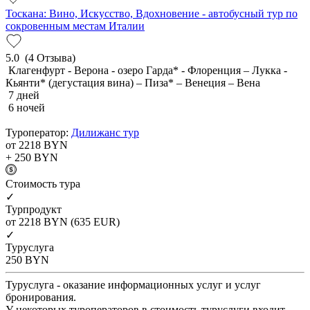
Тоскана: Вино, Искусство, Вдохновение - автобусный тур по
сокровенным местам Италии
5.0
(4 Отзыва)
Клагенфурт - Верона - озеро Гарда* - Флоренция – Лукка -
Кьянти* (дегустация вина) – Пиза* – Венеция – Вена
7 дней
6 ночей
Туроператор:
Дилижанс тур
от 2218
BYN
+ 250
BYN
Cтоимость тура
✓
Турпродукт
от 2218
BYN
(635 EUR)
✓
Туруслуга
250
BYN
Туруслуга - оказание информационных услуг и услуг
бронирования.
У некоторых туроператоров в стоимость туруслуги входит