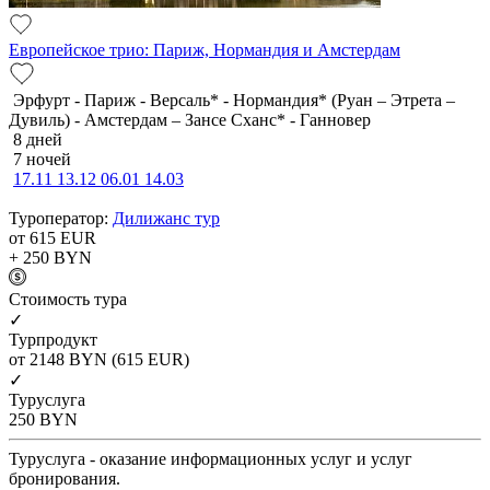
Европейское трио: Париж, Нормандия и Амстердам
Эрфурт - Париж - Версаль* - Нормандия* (Руан – Этрета –
Дувиль) - Амстердам – Зансе Сханс* - Ганновер
8 дней
7 ночей
17.11
13.12
06.01
14.03
Туроператор:
Дилижанс тур
от 615
EUR
+ 250
BYN
Cтоимость тура
✓
Турпродукт
от 2148
BYN
(615 EUR)
✓
Туруслуга
250
BYN
Туруслуга - оказание информационных услуг и услуг
бронирования.