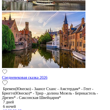
Средневековая сказка 2026
Бремен(Юнеско) - Заансе Сханс - Амстердам* - Гент -
Брюгге(Юнеско)* - Трир - долина Мозель - Бернкастель -
Дрезен* - Саксонская Швейцария*
7 дней
6 ночей