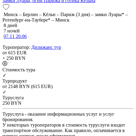
Замки Луары, огни Парижа и готика Кёльна
Минск – Берлин – Кёльн – Париж (3 дня) – замки Луары* –
Ротенбург-на-Таубере* – Минск
8 дней
7 ночей
07.11
20.06
Туроператор:
Дилижанс тур
от 615
EUR
+ 250
BYN
Cтоимость тура
✓
Турпродукт
от 2148
BYN
(615 EUR)
✓
Туруслуга
250
BYN
Туруслуга - оказание информационных услуг и услуг
бронирования.
У некоторых туроператоров в стоимость туруслуги входит
транспортное обслуживание. Как правило, оплачивается в
первую очередь после оформления.