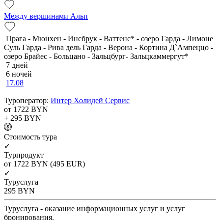
Между вершинами Альп
Прага - Мюнхен - Инсбрук - Ваттенс* - озеро Гарда - Лимоне
Суль Гарда - Рива дель Гарда - Верона - Кортина Д`Ампеццо -
озеро Брайес - Больцано - Зальцбург- Зальцкаммергут*
7 дней
6 ночей
17.08
Туроператор:
Интер Холидей Сервис
от 1722
BYN
+ 295
BYN
Cтоимость тура
✓
Турпродукт
от 1722
BYN
(495 EUR)
✓
Туруслуга
295
BYN
Туруслуга - оказание информационных услуг и услуг
бронирования.