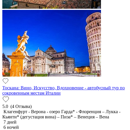
Тоскана: Вино, Искусство, Вдохновение - автобусный тур по
сокровенным местам Италии
5.0
(4 Отзыва)
Клагенфурт - Верона - озеро Гарда* - Флоренция – Лукка -
Кьянти* (дегустация вина) – Пиза* – Венеция – Вена
7 дней
6 ночей