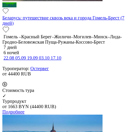
Новый
Беларусь: путешествие сквозь века и города Гомель-Брест (7
дней)
Гомель –Красный Берег–Жиличи–Могилев–Минск–Лида-
Гродно-Беловежская Пуща-Ружаны-Коссово-Брест
7 дней
6 ночей
22.08
05.09
19.09
03.10
17.10
Туроператор:
Остервег
от 44400
RUB
Cтоимость тура
✓
Турпродукт
от 1663
BYN
(44400 RUB)
Подробнее