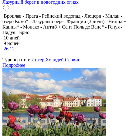
Лазурный берег в новогодних огнях
Вроцлав - Прага - Рейнский водопад - Люцерн - Милан -
озеро Комо* - Лазурный берег Франции (3 ночи) - Ницца +
Канны* - Монако - Антиб + Сент Поль де Ванс* - Генуя -
Падуя - Брно
10 дней
9 ночей
26.12
Туроператор:
Интер Холидей Сервис
Подробнее