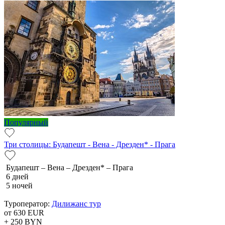
Популярный
Три столицы: Будапешт - Вена - Дрезден* - Прага
Будапешт – Вена – Дрезден* – Прага
6 дней
5 ночей
Туроператор:
Дилижанс тур
от 630
EUR
+ 250
BYN