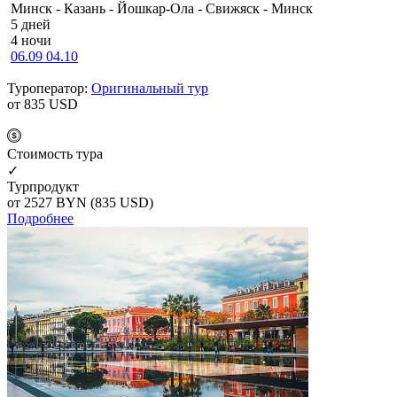
Минск - Казань - Йошкар-Ола - Свижяск - Минск
5 дней
4 ночи
06.09
04.10
Туроператор:
Оригинальный тур
от 835
USD
Cтоимость тура
✓
Турпродукт
от 2527
BYN
(835 USD)
Подробнее