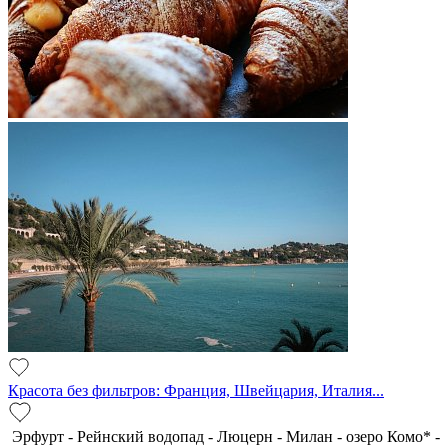
Красота без фильтров: Франция, Швейцария, Италия...
Эрфурт - Рейнский водопад - Люцерн - Милан - озеро Комо* -