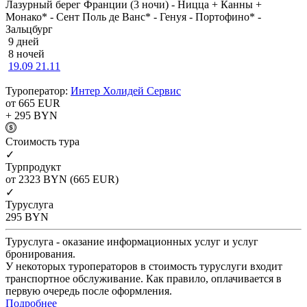
Лазурный берег Франции (3 ночи) - Ницца + Канны +
Монако* - Сент Поль де Ванс* - Генуя - Портофино* -
Зальцбург
9 дней
8 ночей
19.09
21.11
Туроператор:
Интер Холидей Сервис
от 665
EUR
+ 295
BYN
Cтоимость тура
✓
Турпродукт
от 2323
BYN
(665 EUR)
✓
Туруслуга
295
BYN
Туруслуга - оказание информационных услуг и услуг
бронирования.
У некоторых туроператоров в стоимость туруслуги входит
транспортное обслуживание. Как правило, оплачивается в
первую очередь после оформления.
Подробнее