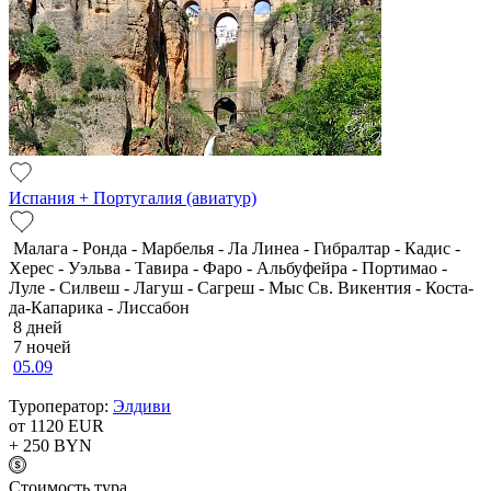
Испания + Португалия (авиатур)
Малага - Ронда - Марбелья - Ла Линеа - Гибралтар - Кадис -
Херес - Уэльва - Тавира - Фаро - Альбуфейра - Портимао -
Луле - Силвеш - Лагуш - Сагреш - Мыс Св. Викентия - Коста-
да-Капарика - Лиссабон
8 дней
7 ночей
05.09
Туроператор:
Элдиви
от 1120
EUR
+ 250
BYN
Cтоимость тура