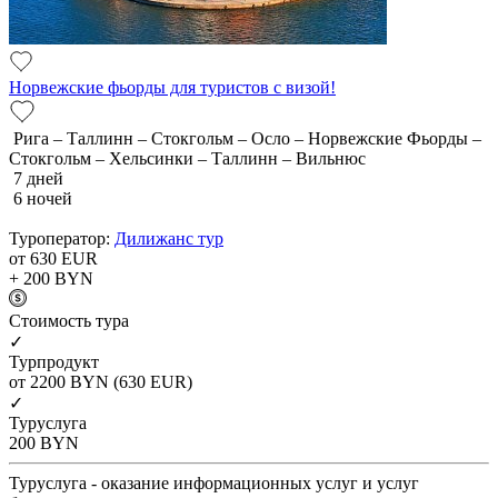
Норвежские фьорды для туристов с визой!
Рига – Таллинн – Стокгольм – Осло – Норвежские Фьорды –
Стокгольм – Хельсинки – Таллинн – Вильнюс
7 дней
6 ночей
Туроператор:
Дилижанс тур
от 630
EUR
+ 200
BYN
Cтоимость тура
✓
Турпродукт
от 2200
BYN
(630 EUR)
✓
Туруслуга
200
BYN
Туруслуга - оказание информационных услуг и услуг