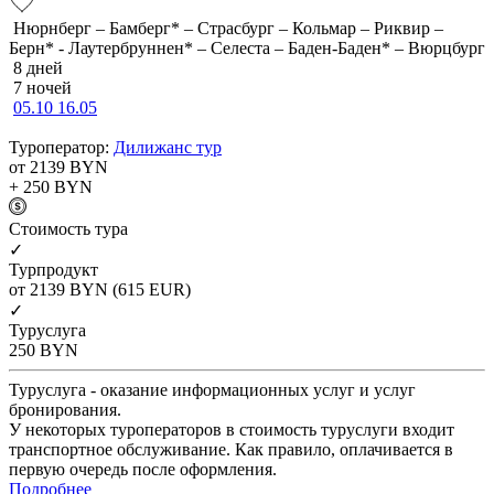
Нюрнберг – Бамберг* – Страсбург – Кольмар – Риквир –
Берн* - Лаутербруннен* – Селеста – Баден-Баден* – Вюрцбург
8 дней
7 ночей
05.10
16.05
Туроператор:
Дилижанс тур
от 2139
BYN
+ 250
BYN
Cтоимость тура
✓
Турпродукт
от 2139
BYN
(615 EUR)
✓
Туруслуга
250
BYN
Туруслуга - оказание информационных услуг и услуг
бронирования.
У некоторых туроператоров в стоимость туруслуги входит
транспортное обслуживание. Как правило, оплачивается в
первую очередь после оформления.
Подробнее