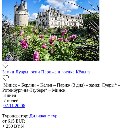
Замки Луары, огни Парижа и готика Кёльна
Минск – Берлин – Кёльн – Париж (3 дня) – замки Луары* –
Ротенбург-на-Таубере* – Минск
8 дней
7 ночей
07.11
20.06
Туроператор:
Дилижанс тур
от 615
EUR
+ 250
BYN