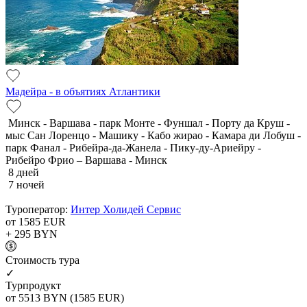
Мадейра - в объятиях Атлантики
Минск - Варшава - парк Монте - Фуншал - Порту да Круш -
мыс Сан Лоренцо - Машику - Кабо жирао - Камара ди Лобуш -
парк Фанал - Рибейра-да-Жанела - Пику-ду-Ариейру -
Рибейро Фрио – Варшава - Минск
8 дней
7 ночей
Туроператор:
Интер Холидей Сервис
от 1585
EUR
+ 295
BYN
Cтоимость тура
✓
Турпродукт
от 5513
BYN
(1585 EUR)