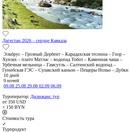
Дагестан 2026 – сердце Кавказа
Эльбрус – Грозный Дербент – Карадахская теснина – Гоор –
Хунзах – плато Матлас – водопад Тобот – Каменная чаша –
Урбечная мельница – Гамсутль – Салтинский водопад –
Гунибская ГЭС – Сулакский каньон – Пещеры Нохъо – Дубки
10 дней
9 ночей
09.08
25.08
29.08
02.09
06.09
Туроператор:
Дилижанс тур
от 350
USD
+ 150
BYN
Cтоимость тура
✓
Турпродукт