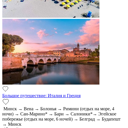
Большое путешествие: Италия и Греция
Минск → Вена → Болонья → Римини (отдых на море, 4
ночи) → Сан-Марино* → Бари → Салоники*→ Эгейское
побережье (отдых на море, 6 ночей) → Белград → Будапешт
→ Минск