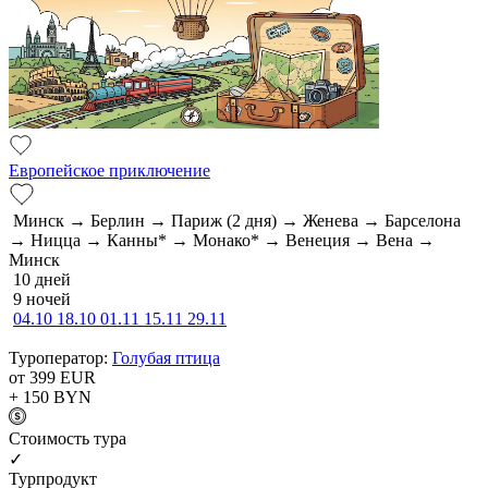
Европейское приключение
Минск → Берлин → Париж (2 дня) → Женева → Барселона
→ Ницца → Канны* → Монако* → Венеция → Вена →
Минск
10 дней
9 ночей
04.10
18.10
01.11
15.11
29.11
Туроператор:
Голубая птица
от 399
EUR
+ 150
BYN
Cтоимость тура
✓
Турпродукт