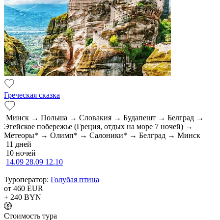
Греческая сказка
Минск → Польша → Словакия → Будапешт → Белград →
Эгейское побережье (Греция, отдых на море 7 ночей) →
Метеоры* → Олимп* → Салоники* → Белград → Минск
11 дней
10 ночей
14.09
28.09
12.10
Туроператор:
Голубая птица
от 460
EUR
+ 240
BYN
Cтоимость тура