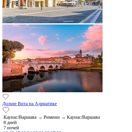
Дольче Вита на Адриатике
Каунас/Варшава → Римини → Каунас/Варшава
8 дней
7 ночей