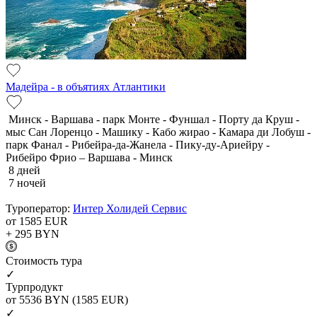
Мадейра - в объятиях Атлантики
Минск - Варшава - парк Монте - Фуншал - Порту да Круш -
мыс Сан Лоренцо - Машику - Кабо жирао - Камара ди Лобуш -
парк Фанал - Рибейра-да-Жанела - Пику-ду-Ариейру -
Рибейро Фрио – Варшава - Минск
8 дней
7 ночей
Туроператор:
Интер Холидей Сервис
от 1585
EUR
+ 295
BYN
Cтоимость тура
✓
Турпродукт
от 5536
BYN
(1585 EUR)
✓