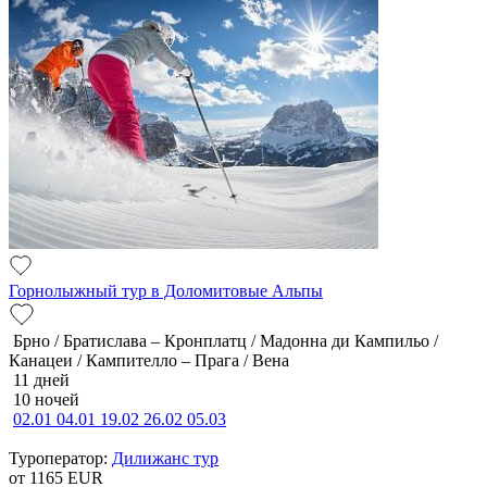
Горнолыжный тур в Доломитовые Альпы
Брно / Братислава – Кронплатц / Мадонна ди Кампильо /
Канацеи / Кампителло – Прага / Вена
11 дней
10 ночей
02.01
04.01
19.02
26.02
05.03
Туроператор:
Дилижанс тур
от 1165
EUR