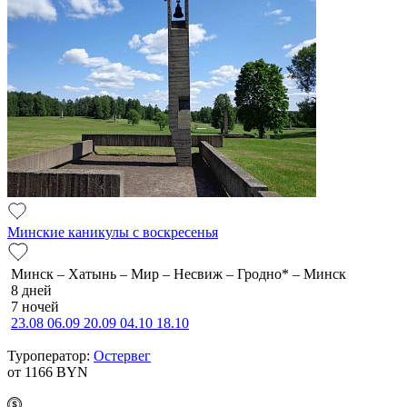
Минские каникулы с воскресенья
Минск – Хатынь – Мир – Несвиж – Гродно* – Минск
8 дней
7 ночей
23.08
06.09
20.09
04.10
18.10
Туроператор:
Остервег
от 1166
BYN