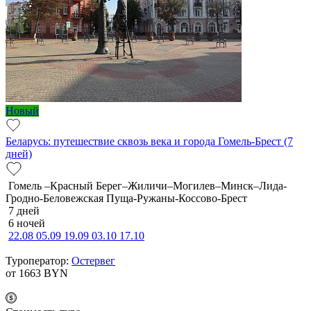
Новый
Беларусь: путешествие сквозь века и города Гомель-Брест (7
дней)
Гомель –Красный Берег–Жиличи–Могилев–Минск–Лида-
Гродно-Беловежская Пуща-Ружаны-Коссово-Брест
7 дней
6 ночей
22.08
05.09
19.09
03.10
17.10
Туроператор:
Остервег
от 1663
BYN