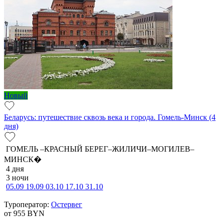
Новый
Беларусь: путешествие сквозь века и города. Гомель-Минск (4
дня)
ГОМЕЛЬ –КРАСНЫЙ БЕРЕГ–ЖИЛИЧИ–МОГИЛЕВ–
МИНСК�
4 дня
3 ночи
05.09
19.09
03.10
17.10
31.10
Туроператор:
Остервег
от 955
BYN