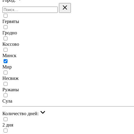
Город:
Гервяты
Гродно
Коссово
Минск
Мир
Несвиж
Ружаны
Сула
Количество дней:
2 дня