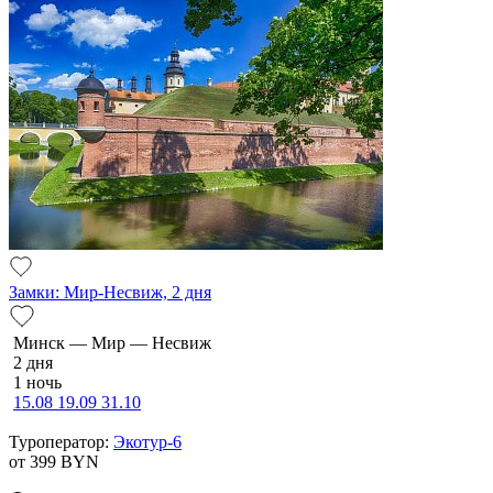
Замки: Мир-Несвиж, 2 дня
Минск — Мир — Несвиж
2 дня
1 ночь
15.08
19.09
31.10
Туроператор:
Экотур-6
от 399
BYN