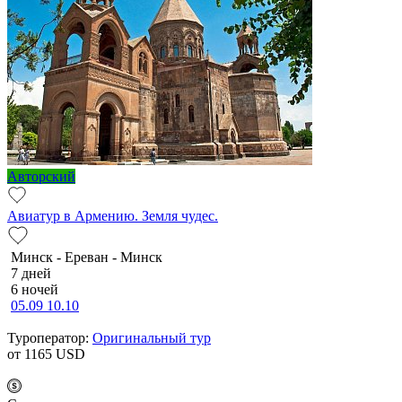
Авторский
Авиатур в Армению. Земля чудес.
Минск - Ереван - Минск
7 дней
6 ночей
05.09
10.10
Туроператор:
Оригинальный тур
от 1165
USD