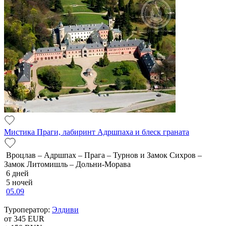
Мистика Праги, лабиринт Адршпаха и блеск граната
Вроцлав – Адршпах – Прага – Турнов и Замок Сихров –
Замок Литомишль – Дольни-Морава
6 дней
5 ночей
05.09
Туроператор:
Элдиви
от 345
EUR