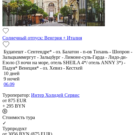
Солнечный отпуск: Венгрия + Италия
Будапешт - Сентендре* - оз. Балатон - п-ов Тихань - Шопрон -
Зальцкаммергут - Зальцбург - Лимоне-суль-Гарда - Лидо-ди-
Езоло (3 ночи на море, отель SHEILA 4*/ отель ANNY 3*) -
Падуя* Венеция* - оз. Хевиз - Кестхей
10 дней
9 ночей
06.09
Туроператор:
Интер Холидей Сервис
от 875
EUR
+ 295
BYN
Cтоимость тура
✓
Турпродукт
от 3056
BYN
(875 EUR)