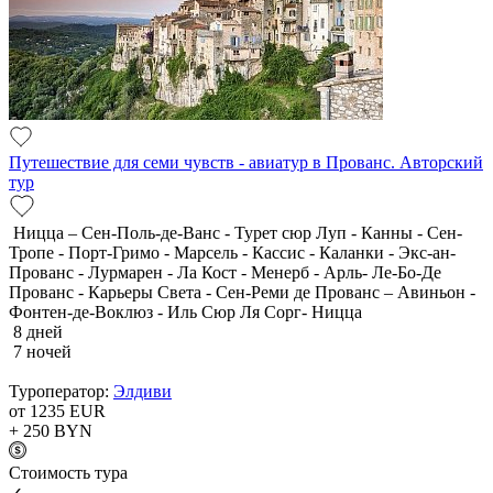
Путешествие для семи чувств - авиатур в Прованс. Авторский
тур
Ницца – Сен-Поль-де-Ванс - Турет сюр Луп - Канны - Сен-
Тропе - Порт-Гримо - Марсель - Кассис - Каланки - Экс-ан-
Прованс - Лурмарен - Ла Кост - Менерб - Арль- Ле-Бо-Де
Прованс - Карьеры Света - Сен-Реми де Прованс – Авиньон -
Фонтен-де-Воклюз - Иль Сюр Ля Сорг- Ницца
8 дней
7 ночей
Туроператор:
Элдиви
от 1235
EUR
+ 250
BYN
Cтоимость тура