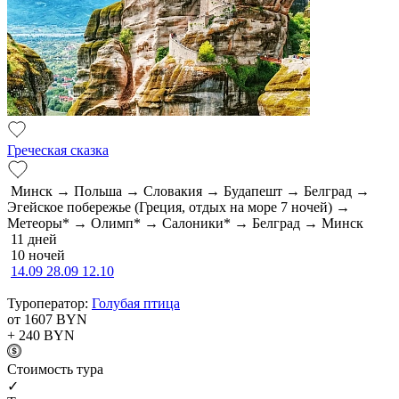
Греческая сказка
Минск → Польша → Словакия → Будапешт → Белград →
Эгейское побережье (Греция, отдых на море 7 ночей) →
Метеоры* → Олимп* → Салоники* → Белград → Минск
11 дней
10 ночей
14.09
28.09
12.10
Туроператор:
Голубая птица
от 1607
BYN
+ 240
BYN
Cтоимость тура
✓