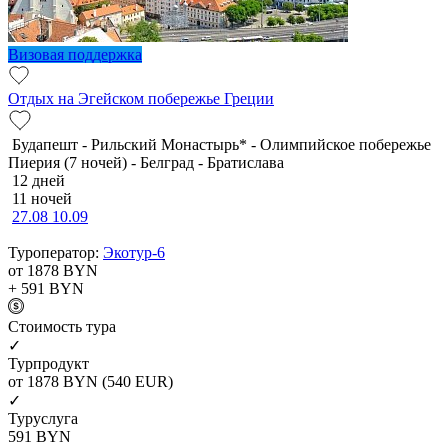
Визовая поддержка
Отдых на Эгейском побережье Греции
Будапешт - Рильский Монастырь* - Олимпийское побережье
Пиерия (7 ночей) - Белград - Братислава
12 дней
11 ночей
27.08
10.09
Туроператор:
Экотур-6
от 1878
BYN
+ 591
BYN
Cтоимость тура
✓
Турпродукт
от 1878
BYN
(540 EUR)
✓
Туруслуга
591
BYN