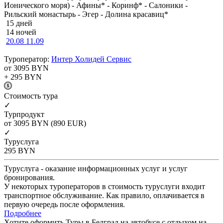
Ионического моря) - Афины* - Коринф* - Салоники -
Рильский монастырь - Эгер - Долина красавиц*
15 дней
14 ночей
20.08
11.09
Туроператор:
Интер Холидей Сервис
от 3095
BYN
+ 295
BYN
Cтоимость тура
✓
Турпродукт
от 3095
BYN
(890 EUR)
✓
Туруслуга
295
BYN
Туруслуга - оказание информационных услуг и услуг
бронирования.
У некоторых туроператоров в стоимость туруслуги входит
транспортное обслуживание. Как правило, оплачивается в
первую очередь после оформления.
Подробнее
Хотите оформить Туры в Белград на автобусе с отдыхом на