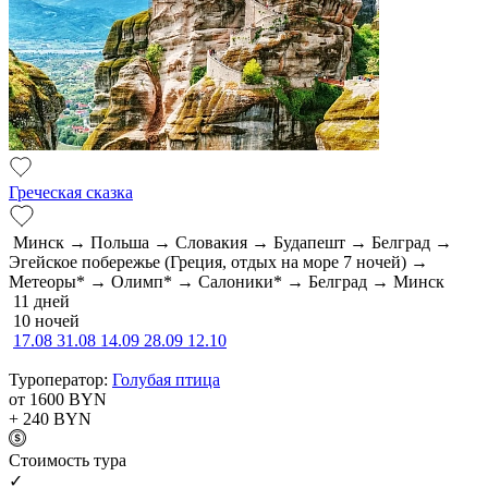
Греческая сказка
Минск → Польша → Словакия → Будапешт → Белград →
Эгейское побережье (Греция, отдых на море 7 ночей) →
Метеоры* → Олимп* → Салоники* → Белград → Минск
11 дней
10 ночей
17.08
31.08
14.09
28.09
12.10
Туроператор:
Голубая птица
от 1600
BYN
+ 240
BYN
Cтоимость тура
✓