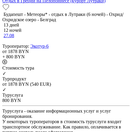
Отдых в Греции на Пелопоннесе (курорт Лутраки)
Будапешт - Метеоры* - отдых в Лутраки (6 ночей) - Охрид/
Охридское озеро - Белград
13 дней
12 ночей
27.08
Туроператор:
Экотур-6
от 1878
BYN
+ 800
BYN
Cтоимость тура
✓
Турпродукт
от 1878
BYN
(540 EUR)
✓
Туруслуга
800
BYN
Туруслуга - оказание информационных услуг и услуг
бронирования.
У некоторых туроператоров в стоимость туруслуги входит
транспортное обслуживание. Как правило, оплачивается в